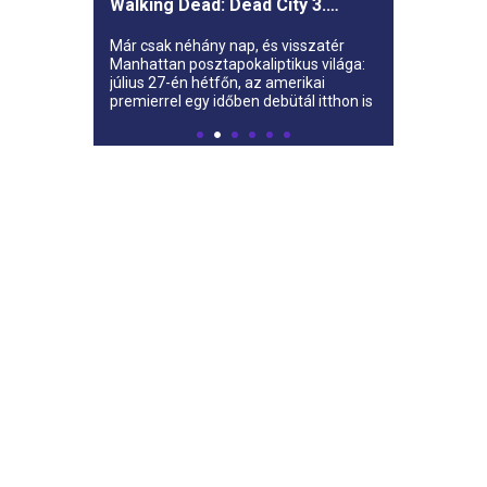
Walking Dead: Dead City 3.
évada az AMC-re
Már csak néhány nap, és visszatér
Manhattan posztapokaliptikus világa:
július 27-én hétfőn, az amerikai
premierrel egy időben debütál itthon is
az AMC-n a The Walking Dead: Dead
City harmadik évada.