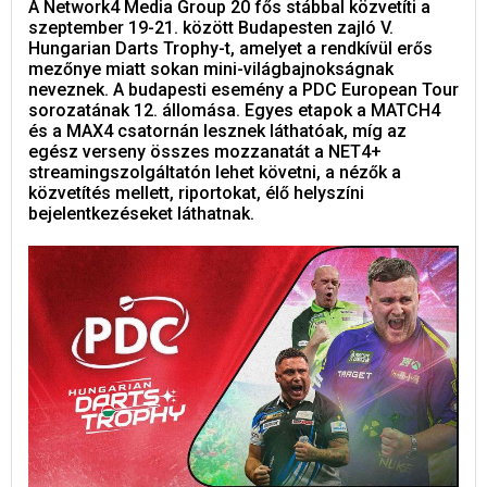
A Network4 Media Group 20 fős stábbal közvetíti a
szeptember 19-21. között Budapesten zajló V.
Hungarian Darts Trophy-t, amelyet a rendkívül erős
mezőnye miatt sokan mini-világbajnokságnak
neveznek. A budapesti esemény a PDC European Tour
sorozatának 12. állomása. Egyes etapok a MATCH4
és a MAX4 csatornán lesznek láthatóak, míg az
egész verseny összes mozzanatát a NET4+
streamingszolgáltatón lehet követni, a nézők a
közvetítés mellett, riportokat, élő helyszíni
bejelentkezéseket láthatnak.