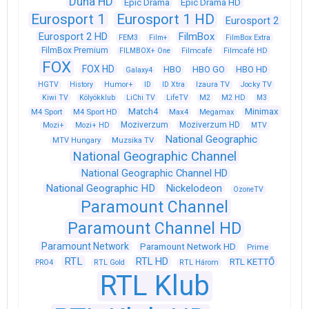
Duna HD
Epic Drama
Epic Drama HD
Eurosport 1
Eurosport 1 HD
Eurosport 2
Eurosport 2 HD
FilmBox
FEM3
Film+
FilmBox Extra
FilmBox Premium
FILMBOX+ One
Filmcafé
Filmcafé HD
FOX
FOX HD
HBO
HBO GO
HBO HD
Galaxy4
HGTV
History
Humor+
ID
ID Xtra
Izaura TV
Jocky TV
Kiwi TV
Kölyökklub
LiChi TV
LifeTV
M2
M2 HD
M3
Match4
Minimax
M4 Sport
M4 Sport HD
Max4
Megamax
Moziverzum
Moziverzum HD
Mozi+
Mozi+ HD
MTV
National Geographic
Muzsika TV
MTV Hungary
National Geographic Channel
National Geographic Channel HD
National Geographic HD
Nickelodeon
OzoneTV
Paramount Channel
Paramount Channel HD
Paramount Network
Paramount Network HD
Prime
RTL
RTL HD
RTL KETTŐ
PRO4
RTL Gold
RTL Három
RTL Klub