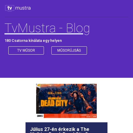
TvMustra - Blog
180 Csatorna kínálata egy helyen
TV MŰSOR
MŰSORÚJSÁG
Július 27-én érkezik a The