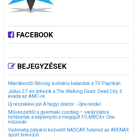
FACEBOOK
BEJEGYZÉSEK
Marrákestől Bécsig: kulináris kalandok a TV Paprikán
Július 27-én érkezik a The Walking Dead: Dead City 3.
évada az AMC-re
Új részekkel jön A hegyi doktor - Újra rendel
Művészettől a gyermeki csodáig – varázslatos
történetek a képernyőn a megújult FILMBOX+ One
műsorán
Vadonatúj pályáról közvetít NASCAR futamot az ARENA4
sport televízió