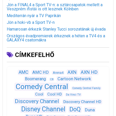
Jön a FINAL4 a Sport TV-n: a sztárcsapatok mellett a
Veszprém ifistái is ott lesznek Kölnben
Mediterrán nyár a TV Paprikán
Jön a hoki-vb a Sport TV-n
Hamarosan érkezik Stanley Tucci sorozatának új évada
Országos évadpremierek érkeznek a héten a TV4 és a
GALAXY4 csatornákra
CÍMKEFELHŐ
AXN
AXN HD
AMC
AMC HD
Arena4
Cartoon Network
Boomerang
C8
Comedy Central
Comedy Central Family
Cool
Cool HD
Da Vinci TV
Discovery Channel
Discovery Channel HD
Disney Channel
DoQ
Duna