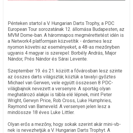
Pénteken startol a V. Hungarian Darts Trophy, a PDC
European Tour sorozatának 12. állomása Budapesten, az
MVM Dome-ban. A háromnapos megmérettetést idén is
a Network4 platformjain közvetítik - érdemes lesz
nyomon követni az eseményeket, a 48-as mezőnyben
ugyanis 4 magyar is szerepel: Borbély András, Major
Nándor, Prés Nándor és Sárai Levente.
Szeptember 19. és 21. között a fővárosban lesz szinte
az összes darts világsztár, köztük a tavalyi győztes
Michael van Gerwen, vele együtt összesen 8 PDC-
világbajnok nevezett a versenyre. A sportág olyan
meghatározó alakjai is tábla elé lépnek, mint Peter
Wright, Gerwyn Price, Rob Cross, Luke Humphries,
Raymond van Barneveld. A versenyen jelen lesz a
mindössze 18 éves Luke Littler.
Olyan erős a mezőny, hogy sokak szerint akár mini-vb-
nek is nevezhetjük a V. Hungarian Darts Trophyt. A