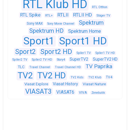
RTL Klub HD
RTL Otthon
RTLII
RTLII HD
RTL Spike
RTL+
Sláger TV
Spektrum
Sony MAX
Sony Movie Channel
Spektrum HD
Spektrum Home
Sport1
Sport1 HD
Sport2
Sport2 HD
Spíler1 TV
Spíler1 TV HD
SuperTV2
SuperTV2 HD
Spíler2 TV
Spíler2 TV HD
Story4
TV Paprika
TLC
Travel Channel
Travel Channel HD
TV2
TV2 HD
TV4
TV2 Kids
TV2 Klub
Viasat History
Viasat Explore
Viasat Nature
VIASAT3
VIASAT6
VIVA
Zenebutik