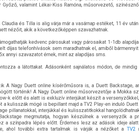
 Győző, valamint Lékai-Kiss Ramóna, műsorvezető, színésznő
Claudia és Tilla is alig várja már a vasárnap estéket, 11 év után 
ett nézőit, akik a következőképpen szavazhatnak.
 támogathatják kedvenc párosukat vagy párosaikat 1-1db alapdíj
t díjas telefonhívások sem maradhatnak el, amiből bármennyit
 5x annyi szavazatot érnek, mint az alapdíjas sms.
ntozza a látottakat. Adásonként sajnálatos módon, de mindig
ik A Nagy Duett online kísérőműsora is, a Duett Backstage, 
mögött történik! A Nagy Duett online műsorvezetője a Mokka szt
ow-k előtt és alatt is exkluzív interjúkat készít a versenyzőkkel,
t a kulisszák mögé is bepillant majd a TV2 Play-en induló Duet
age pillanatokkal, interjúkkal és kulisszatitkokkal hangolódhatna
Backstage megmutatja, hogyan készülnek a versenyzők a pr
ez a színpadra lépés előtt. Érdemes lesz az adások ideje alatt
re, ahol további extra tartalmak is várják a nézőket a
TV2
n