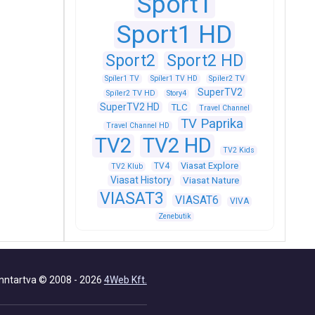
Sport1
Sport1 HD
Sport2
Sport2 HD
Spíler1 TV
Spíler1 TV HD
Spíler2 TV
SuperTV2
Spíler2 TV HD
Story4
SuperTV2 HD
TLC
Travel Channel
TV Paprika
Travel Channel HD
TV2
TV2 HD
TV2 Kids
Viasat Explore
TV4
TV2 Klub
Viasat History
Viasat Nature
VIASAT3
VIASAT6
VIVA
Zenebutik
nntartva © 2008 - 2026
4Web Kft.