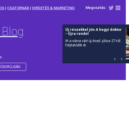
Megosztás:
OG
|
CSATORNÁK
|
HIRDETÉS & MARKETING
 Blog
Új részekkel jön A hegyi doktor
- Újra rendel
Itt a várva várt új évad: július 27-tól
folytatódik dr.
n
ŰSORÚJSÁG