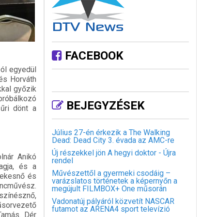
FACEBOOK
ól egyedül
és Horváth
kkal győzik
 próbálkozó
BEJEGYZÉSEK
űri dönt a
Július 27-én érkezik a The Walking
Dead: Dead City 3. évada az AMC-re
Új részekkel jön A hegyi doktor - Újra
lnár Anikó
rendel
agja, és a
Művészettől a gyermeki csodáig –
nekesnő és
varázslatos történetek a képernyőn a
táncművész.
megújult FILMBOX+ One műsorán
színésznő,
Vadonatúj pályáról közvetít NASCAR
űsorvezető
futamot az ARENA4 sport televízió
Tamás. Dér