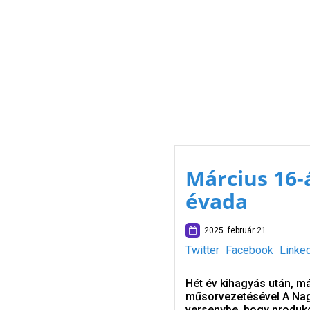
Március 16-
évada
2025. február 21.
Twitter
Facebook
Linke
Hét év kihagyás után, már
műsorvezetésével A Nagy 
versenybe, hogy produkci