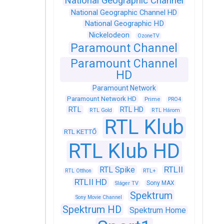
National Geographic Channel
National Geographic Channel HD
National Geographic HD
Nickelodeon
OzoneTV
Paramount Channel
Paramount Channel
HD
Paramount Network
Paramount Network HD
Prime
PRO4
RTL
RTL HD
RTL Gold
RTL Három
RTL Klub
RTL KETTŐ
RTL Klub HD
RTLII
RTL Spike
RTL+
RTL Otthon
RTLII HD
Sony MAX
Sláger TV
Spektrum
Sony Movie Channel
Spektrum HD
Spektrum Home