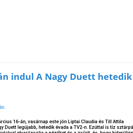
án indul A Nagy Duett hetedik
din
cius 16-án, vasárnap este jön Liptai Claudia és Till Attila
Duett legújabb, hetedik évada a TV2-n. Ezúttal is tíz sztárpá
ójával elvarázsolja a nézőket és a zsűrit, és, hogy kiderüljön,