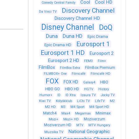
Cool
Cool HD
Comedy Central Family
Discovery Channel
Da Vinci TV
Discovery Channel HD
Disney Channel
DoQ
Duna
Duna HD
Epic Drama
Eurosport 1
Epic Drama HD
Eurosport 1 HD
Eurosport 2
Eurosport 2 HD
FEM3
Film+
FilmBox
FilmBox Premium
FilmBox Extra
FILMBOX+ One
Filmcafé
Filmcafé HD
FOX
FOX HD
HBO
Galaxy4
HBO GO
HBO HD
HGTV
History
Humor+
ID
ID Xtra
Izaura TV
Jocky TV
Kiwi TV
Kölyökklub
LiChi TV
LifeTV
M2
M4 Sport
M4 Sport HD
M2 HD
M3
Match4
Minimax
Max4
Megamax
Moziverzum
Mozi+
Mozi+ HD
Moziverzum HD
MTV
MTV Hungary
National Geographic
Muzsika TV