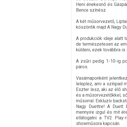
Heni énekesnő és Gáspár
Bence színész.
A két műsorvezető, Liptai 
köszöntik majd A Nagy Du
A produkciók ideje alatt
de természetesen az emel
küldeni, ezek továbbra is
A zsűri pedig 1-10-ig po
páros.
Vasárnaponként jelentkez
leleplez, ami a színpad 
Eszter lesz, aki az élő sh
és a műsorvezetőkkel, ső
műsorral. Exkluzív backst
Nagy Duettre! A Duett 
mennyire izgul és mit ér
ellátogatni a TV2 Play-
showműsora kapcsán.