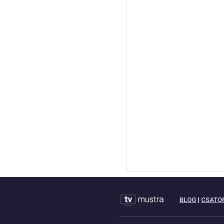
BLOG
|
CSATO