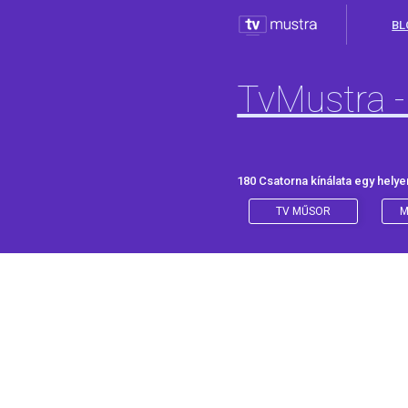
BL
TvMustra -
180 Csatorna kínálata egy helye
TV MŰSOR
M