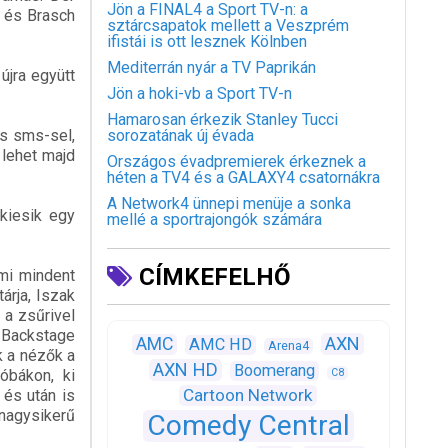
Jön a FINAL4 a Sport TV-n: a
 és Brasch
sztárcsapatok mellett a Veszprém
ifistái is ott lesznek Kölnben
Mediterrán nyár a TV Paprikán
újra együtt
Jön a hoki-vb a Sport TV-n
Hamarosan érkezik Stanley Tucci
as sms-sel,
sorozatának új évada
 lehet majd
Országos évadpremierek érkeznek a
héten a TV4 és a GALAXY4 csatornákra
A Network4 ünnepi menüje a sonka
 kiesik egy
mellé a sportrajongók számára
CÍMKEFELHŐ
ami mindent
árja, Iszak
 a zsűrivel
t Backstage
AXN
AMC
AMC HD
Arena4
k a nézők a
AXN HD
Boomerang
óbákon, ki
C8
Cartoon Network
 és után is
agysikerű
Comedy Central