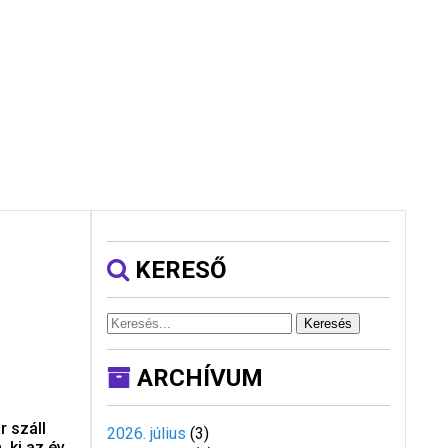
KERESŐ
Keresés
ARCHÍVUM
r száll
2026. július
(
3
)
 ki az év