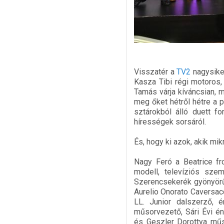
Visszatér a
TV2
nagysike
Kasza Tibi régi motoros
Tamás várja kíváncsian, 
meg őket hétről hétre a 
sztárokból álló duett f
hírességek sorsáról.
És, hogy ki azok, akik mi
Nagy Feró a Beatrice fr
modell, televíziós sze
Szerencsekerék gyönyör
Aurelio Onorato Caversac
LL. Junior dalszerző, é
műsorvezető, Sári Évi é
és Geszler Dorottya műs