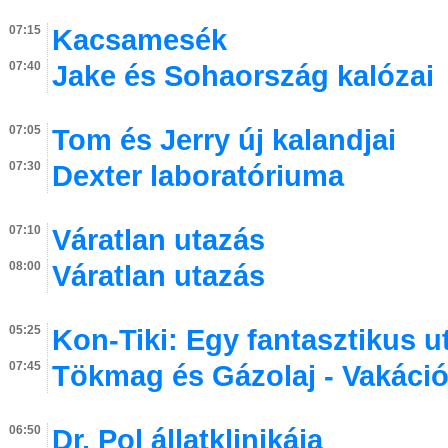
07:15
Kacsamesék
07:40
Jake és Sohaország kalózai
07:05
Tom és Jerry új kalandjai
07:30
Dexter laboratóriuma
07:10
Váratlan utazás
08:00
Váratlan utazás
05:25
Kon-Tiki: Egy fantasztikus u
07:45
Tökmag és Gázolaj - Vakáci
06:50
Dr. Pol állatklinikája