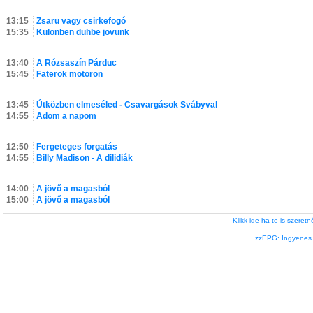
13:15
Zsaru vagy csirkefogó
15:35
Különben dühbe jövünk
13:40
A Rózsaszín Párduc
15:45
Faterok motoron
13:45
Útközben elmeséled - Csavargások Svábyval
14:55
Adom a napom
12:50
Fergeteges forgatás
14:55
Billy Madison - A dilidiák
14:00
A jövő a magasból
15:00
A jövő a magasból
Klikk ide ha te is szere
zzEPG: Ingyenes l