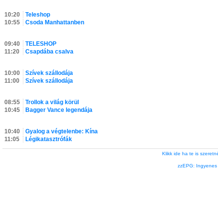
10:20
Teleshop
10:55
Csoda Manhattanben
09:40
TELESHOP
11:20
Csapdába csalva
10:00
Szívek szállodája
11:00
Szívek szállodája
08:55
Trollok a világ körül
10:45
Bagger Vance legendája
10:40
Gyalog a végtelenbe: Kína
11:05
Légikatasztrófák
Klikk ide ha te is szere
zzEPG: Ingyenes l