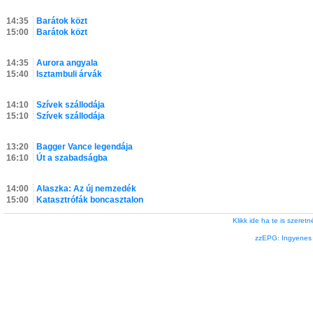
14:35
Barátok közt
15:00
Barátok közt
14:35
Aurora angyala
15:40
Isztambuli árvák
14:10
Szívek szállodája
15:10
Szívek szállodája
13:20
Bagger Vance legendája
16:10
Út a szabadságba
14:00
Alaszka: Az új nemzedék
15:00
Katasztrófák boncasztalon
Klikk ide ha te is szere
zzEPG: Ingyenes l