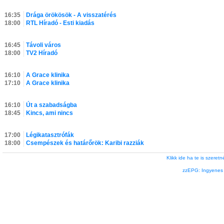
16:35
Drága örökösök - A visszatérés
18:00
RTL Híradó - Esti kiadás
16:45
Távoli város
18:00
TV2 Híradó
16:10
A Grace klinika
17:10
A Grace klinika
16:10
Út a szabadságba
18:45
Kincs, ami nincs
17:00
Légikatasztrófák
18:00
Csempészek és határőrök: Karibi razziák
Klikk ide ha te is szere
zzEPG: Ingyenes l