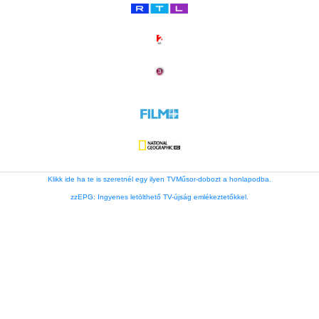
Klikk ide ha te is szeretnél egy ilyen TVMűsor-dobozt a honlapodba.
zzEPG: Ingyenes letölthető TV-újság emlékeztetőkkel.