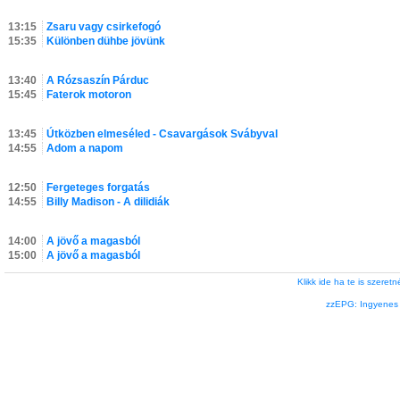
13:15
Zsaru vagy csirkefogó
15:35
Különben dühbe jövünk
13:40
A Rózsaszín Párduc
15:45
Faterok motoron
13:45
Útközben elmeséled - Csavargások Svábyval
14:55
Adom a napom
12:50
Fergeteges forgatás
14:55
Billy Madison - A dilidiák
14:00
A jövő a magasból
15:00
A jövő a magasból
Klikk ide ha te is szere
zzEPG: Ingyenes l