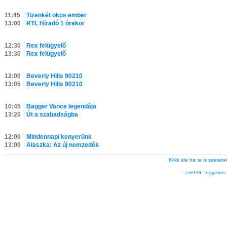
11:45
Tizenkét okos ember
13:00
RTL Híradó 1 órakor
12:30
Rex felügyelő
13:30
Rex felügyelő
12:00
Beverly Hills 90210
13:05
Beverly Hills 90210
10:45
Bagger Vance legendája
13:20
Út a szabadságba
12:00
Mindennapi kenyerünk
13:00
Alaszka: Az új nemzedék
Klikk ide ha te is szere
zzEPG: Ingyenes l