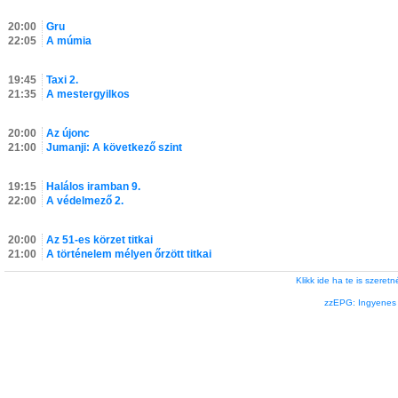
20:00
Gru
22:05
A múmia
19:45
Taxi 2.
21:35
A mestergyilkos
20:00
Az újonc
21:00
Jumanji: A következő szint
19:15
Halálos iramban 9.
22:00
A védelmező 2.
20:00
Az 51-es körzet titkai
21:00
A történelem mélyen őrzött titkai
Klikk ide ha te is szere
zzEPG: Ingyenes l