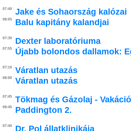
07:40
Jake és Sohaország kalózai
08:05
Balu kapitány kalandjai
07:30
Dexter laboratóriuma
07:55
Újabb bolondos dallamok: E
07:10
Váratlan utazás
08:00
Váratlan utazás
07:45
Tökmag és Gázolaj - Vakáci
09:45
Paddington 2.
07:40
Dr. Pol állatklinikája