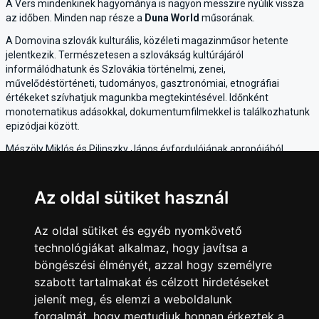
A Vers mindenkinek hagyománya is nagyon messzire nyúlik vissza
az időben. Minden nap része a
Duna World
műsorának.
A Domovina szlovák kulturális, közéleti magazinműsor hetente
jelentkezik. Természetesen a szlovákság kultúrájáról
informálódhatunk és Szlovákia történelmi, zenei,
művelődéstörténeti, tudományos, gasztronómiai, etnográfiai
értékeket szívhatjuk magunkba megtekintésével. Időnként
monotematikus adásokkal, dokumentumfilmekkel is találkozhatunk
epizódjai között.
Mészöly Miklós és Pilinszky János évfordulójának apropójából
hetente egyszer jelentkezik a
Magyar Krónika
és a háborús
nemzedékről szól.
Az oldal sütiket használ
Természetesen a gasztronómia sem maradhat ki a kínálatból. Az
Ízőrzők
című sorozatban az adott település jellemző ízeivel,
különlegességeivel ismerkedhetünk meg és ajánlásokat hallhatunk
Az oldal sütiket és egyéb nyomkövető
kirándulási lehetőségekről, látnivalókról és helyi kézműves
technológiákat alkalmaz, hogy javítsa a
kiválóságokról.
böngészési élményét, azzal hogy személyre
szabott tartalmakat és célzott hirdetéseket
jelenít meg, és elemzi a weboldalunk
forgalmát, hogy megtudjuk honnan érkeztek a