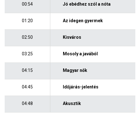
00:54
Jó ebédhez szól a nóta
01:20
Az idegen gyermek
02:50
Kisváros
03:25
Mosoly a javából
04:15
Magyar nők
04:45
Időjárás-jelentés
04:48
Akusztik