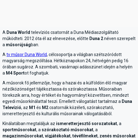
A
Duna World
televíziós csatornát a Duna Médiaszolgáltató
működteti. 2012 óta él az elnevezése, előtte
Duna 2
néven szerepelt
a
műsorújság
ban.
A
tv műsor Duna World
, célcsoportja a világban szétszóródott
magyarság megszólítása. Hétköznapokon 24, hétvégén pedig 16
órában sugároz. A szombati, vasárnapi adásszünet idején a helyén
a
M4 Sport
ot foghatjuk.
A műsorok fő jellemzője, hogy a hazai és a külföldön élő magyar
nézőközönséget tájékoztassa és szórakoztassa. Műsoraiban
törekszik arra, hogy értéket és hagyományt közvetítsen, mindezt
egyedi műsorkínálattal teszi. Emellett válogatást tartalmaz a
Duna
Televízió
, az
M1
és
M2
csatornák közéleti, szórakoztató,
ismeretterjesztő és kulturális műsorainak válogatásából.
Kínálatában megtaláljuk az
ismeretterjesztő sorozatokat
, a
sportműsorokat
, a
szórakoztató műsorokat
, a
magazinműsorokat
,
vígjátékokat
,
tévéfilmeket
,
zenés műsorokat