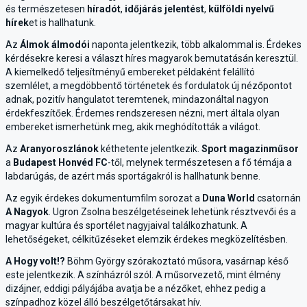
és természetesen
híradót
,
időjárás jelentést
,
külföldi nyelvű
hírek
et is hallhatunk.
Az
Álmok álmodói
naponta jelentkezik, több alkalommal is. Érdekes
kérdésekre keresi a választ híres magyarok bemutatásán keresztül.
A kiemelkedő teljesítményű embereket példaként felállító
szemlélet, a megdöbbentő történetek és fordulatok új nézőpontot
adnak, pozitív hangulatot teremtenek, mindazonáltal nagyon
érdekfeszítőek. Érdemes rendszeresen nézni, mert általa olyan
embereket ismerhetünk meg, akik meghódították a világot.
Az
Aranyoroszlánok
kéthetente jelentkezik.
Sport magazinműsor
a
Budapest Honvéd FC
-től, melynek természetesen a fő témája a
labdarúgás, de azért más sportágakról is hallhatunk benne.
Az egyik érdekes dokumentumfilm sorozat a
Duna World
csatornán
A Nagyok
. Ugron Zsolna beszélgetéseinek lehetünk résztvevői és a
magyar kultúra és sportélet nagyjaival találkozhatunk. A
lehetőségeket, célkitűzéseket elemzik érdekes megközelítésben.
A Hogy volt!?
Böhm György szórakoztató műsora, vasárnap késő
este jelentkezik. A színházról szól. A műsorvezető, mint élmény
dizájner, eddigi pályájába avatja be a nézőket, ehhez pedig a
színpadhoz közel álló beszélgetőtársakat hív.