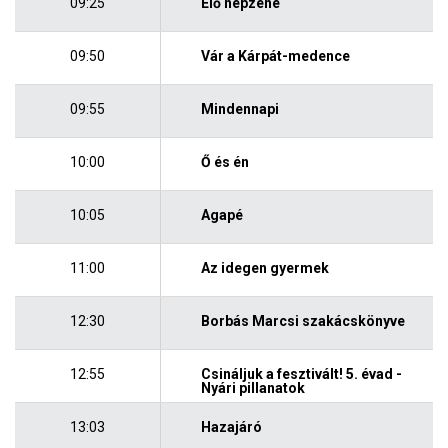
09:25
Élő népzene
09:50
Vár a Kárpát-medence
09:55
Mindennapi
10:00
Ő és én
10:05
Agapé
11:00
Az idegen gyermek
12:30
Borbás Marcsi szakácskönyve
12:55
Csináljuk a fesztivált! 5. évad -
Nyári pillanatok
13:03
Hazajáró