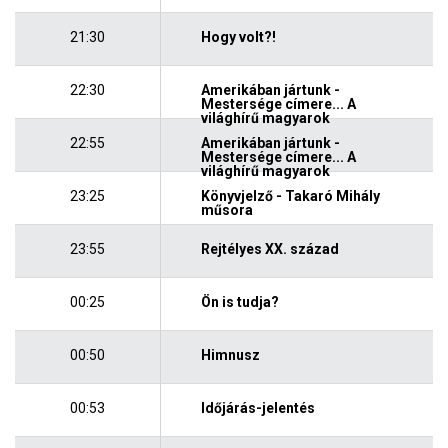
21:30
Hogy volt?!
22:30
Amerikában jártunk -
Mestersége címere... A
világhírű magyarok
22:55
Amerikában jártunk -
Mestersége címere... A
világhírű magyarok
23:25
Könyvjelző - Takaró Mihály
műsora
23:55
Rejtélyes XX. század
00:25
Ön is tudja?
00:50
Himnusz
00:53
Időjárás-jelentés