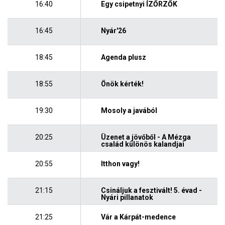
16:40
Egy csipetnyi ÍZŐRZŐK
16:45
Nyár'26
18:45
Agenda plusz
18:55
Önök kérték!
19:30
Mosoly a javából
20:25
Üzenet a jövőből - A Mézga
család különös kalandjai
20:55
Itthon vagy!
21:15
Csináljuk a fesztivált! 5. évad -
Nyári pillanatok
21:25
Vár a Kárpát-medence