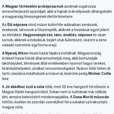
A
Magyar történelmi arcképcsarnok
azoknak sugározza
ismeretterjesztő epizódjait, akik a hajnali órán képesek ráhangolódni
a magyarság hírességeinek élettörténeteire.
Az
Élő népzene
című műsor különféle adásaiban zenészek,
énekesek, táncosok a főszereplők, akiknek a hivatásuk egyet jelent
az életükkel.
Hagyományőrzés
,
tánc
,
éneklés
,
népzene
és olyan
sorsok, akiknek a indulásuk, bejárt utuk különböző, viszont a zene
odaadó szeretete egyforma erejű.
A Nyaralj itthon
részei hazai tájakra invitálnak. Magyarország
értékeit hazai hősök által ismerhetjük meg, akik bemutatják
lakóhelyüket, élmények által emlékeikben nyomot hagyó tereket,
kirándulóhelyeket, utcákat nevezetességeket. Nyáron több héten át
tartó utazásra indulhatunk a műsorral, kísérőnk pedig
Molnár Csilla
lesz.
A
Jó ebédhez szól a nóta
több, mint 50 éve hangzott fel először a
Magyar Rádió hangszóróiból. Sokan nem is tudnának már nélküle
élni, annyira beleivódott mindennapjaikba. A
Duna World műsorán
hétfőn, kedden és szerdán csendülhet fel a sokakat szórakoztató
magyar nóta.