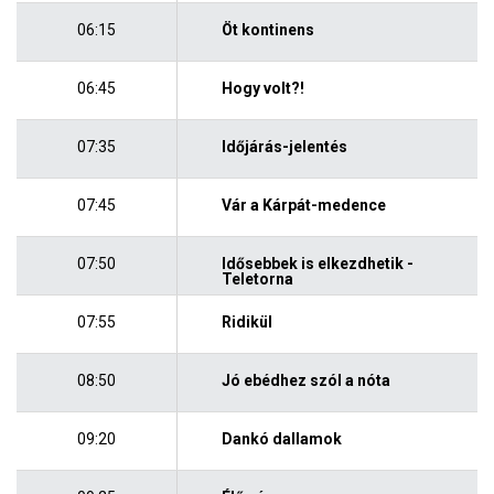
06:15
Öt kontinens
06:45
Hogy volt?!
07:35
Időjárás-jelentés
07:45
Vár a Kárpát-medence
07:50
Idősebbek is elkezdhetik -
Teletorna
07:55
Ridikül
08:50
Jó ebédhez szól a nóta
09:20
Dankó dallamok