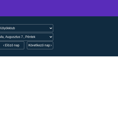
Előző nap
Következő nap