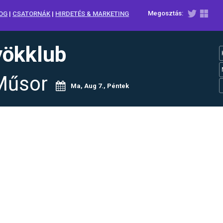
Megosztás:
OG
|
CSATORNÁK
|
HIRDETÉS & MARKETING
yökklub
Műsor
Ma, Aug 7., Péntek