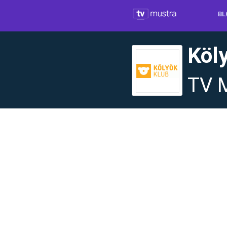
BL
Köl
TV 