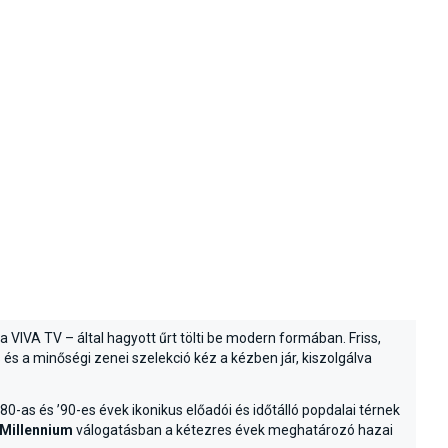
VIVA TV – által hagyott űrt tölti be modern formában. Friss,
s és a minőségi zenei szelekció kéz a kézben jár, kiszolgálva
80-as és ’90-es évek ikonikus előadói és időtálló popdalai térnek
 Millennium
válogatásban a kétezres évek meghatározó hazai