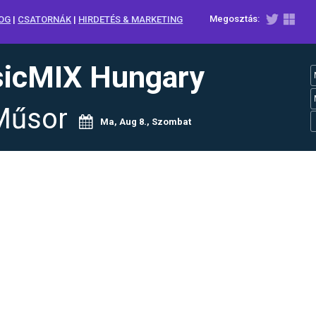
Megosztás:
OG
|
CSATORNÁK
|
HIRDETÉS & MARKETING
icMIX Hungary
Műsor
Ma, Aug 8., Szombat