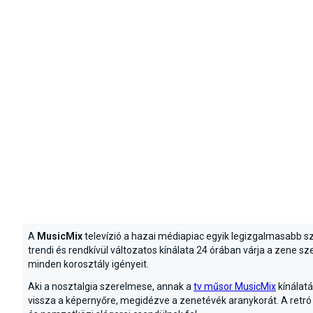
A
MusicMix
televízió a hazai médiapiac egyik legizgalmasabb sz
trendi és rendkívül változatos kínálata 24 órában várja a zene sze
minden korosztály igényeit.
Aki a nosztalgia szerelmese, annak a
tv műsor MusicMix
kínálat
vissza a képernyőre, megidézve a zenetévék aranykorát. A retró 