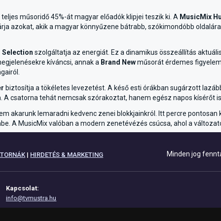
 teljes műsoridő 45%-át magyar előadók klipjei teszik ki. A
MusicMix H
rja azokat, akik a magyar könnyűzene bátrabb, szókimondóbb oldalára k
 Selection
szolgáltatja az energiát. Ez a dinamikus összeállítás aktuális 
megjelenésekre kíváncsi, annak a
Brand New
műsorát érdemes figyelemmel
gairól.
er
biztosítja a tökéletes levezetést. A késő esti órákban sugárzott laz
 A csatorna tehát nemcsak szórakoztat, hanem egész napos kísérőt is n
em akarunk lemaradni kedvenc zenei blokkjainkról. Itt percre pontosan 
be. A MusicMix valóban a modern zenetévézés csúcsa, ahol a változato
Minden jog fennt
ATORNÁK
|
HIRDETÉS & MARKETING
Kapcsolat:
info@tvmustra.hu
Adatvédelem