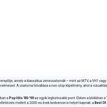
ereplője, amely a klasszikus zenecsatornák – mint az MTV, a VH1 vagy a 
relmeseit. A csatorna hitvallása a non-stop klipélmény, ahol a vizualitá
ában a
Pop Hits '80-'90
az egyik legbiztosabb pont. Ebben a blokkban a ’
életérzés mellett a 2000-es évek kedvencei is helyet kapnak: a
Best Of