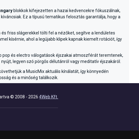
ungary
blokkok kifejezetten a hazai kedvencekre fókuszálnak,
íváncsiak. Ez a típusú tematikus felosztás garantálja, hogy a
és friss slágerekkel tölti fel a nézőket, segítve a lendületes
 kísérnie, ahol a legújabb klipek kapnak kiemelt rotációt, így
ább pop és electro válogatások éjszakai atmoszférát teremtenek,
yújt, legyen szó pörgős délutánról vagy meditatív éjszakáról.
követhetjük a MusicMix aktuális kínálatát, így könnyedén
sság és a minőség találkozik.
artva © 2008 - 2026
4Web Kft.