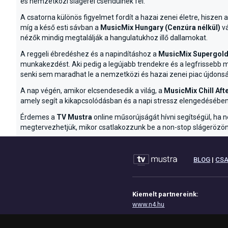
és nemzetközi slágerei csendülnek fel.
A csatorna különös figyelmet fordít a hazai zenei életre, hiszen a
míg a késő esti sávban a
MusicMix Hungary (Cenzúra nélkül)
vá
nézők mindig megtalálják a hangulatukhoz illő dallamokat.
A reggeli ébredéshez és a napindításhoz a
MusicMix Supergold
munkakezdést. Aki pedig a legújabb trendekre és a legfrissebb 
senki sem maradhat le a nemzetközi és hazai zenei piac újdonsá
A nap végén, amikor elcsendesedik a világ, a
MusicMix Chill Aft
amely segít a kikapcsolódásban és a napi stressz elengedésében.
Érdemes a
TV Mustra
online műsorújságát hívni segítségül, ha n
megtervezhetjük, mikor csatlakozzunk be a non-stop slágerözön
BLOG
|
CS
Kiemelt partnereink:
www.n4.hu
www.eoktat.hu