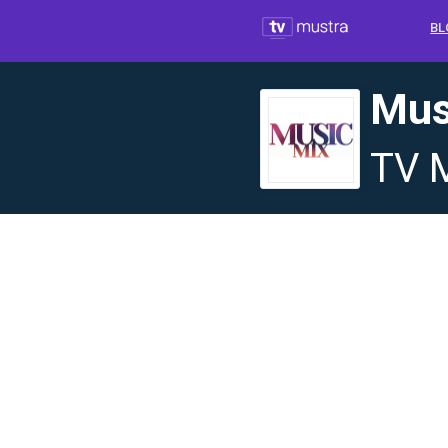
BL
Mus
TV 