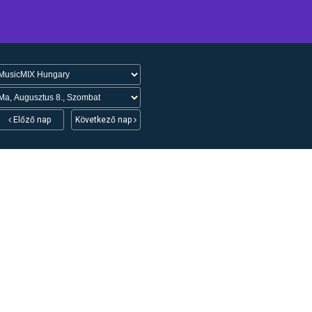
Előző nap
Következő nap