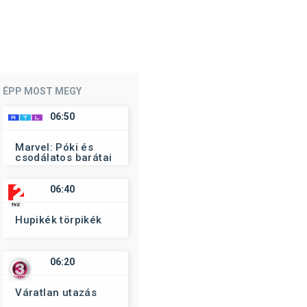
ÉPP MOST MEGY
06:50
Marvel: Póki és
csodálatos barátai
06:40
Hupikék törpikék
06:20
Váratlan utazás