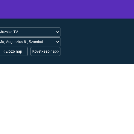
Előző nap
Következő nap