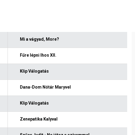
Mi a vágyad, More?
Fűre lépni Ihos XII.
Klip Válogatás
Dana-Dom Nótár Maryvel
Klip Válogatás
Zenepatika Kalyval
Szűcs Judit - Ne játsz a szívemmel