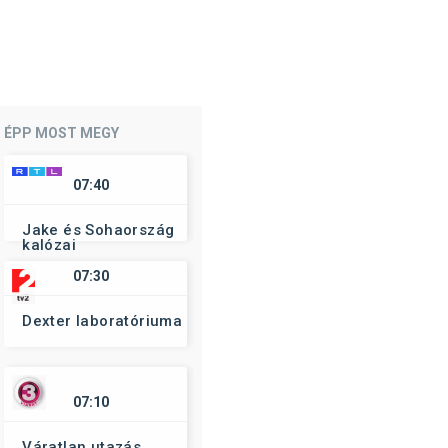
ÉPP MOST MEGY
07:40
Jake és Sohaország
kalózai
07:30
Dexter laboratóriuma
07:10
Váratlan utazás