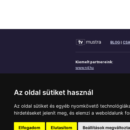
BLOG
|
CS
Kiemelt partnereink:
www.n4.hu
www.eoktat.hu
www.josdavonal.hu
Az oldal sütiket használ
www.tinyurl.hu
www.geoip.hu
Az oldal sütiket és egyéb nyomkövető technológiáka
hirdetéseket jelenít meg, és elemzi a weboldalunk f
Elfogadom
Elutasítom
Beállítások megváltozt