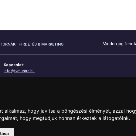
Minden jog fennt
ATORNÁK
|
HIRDETÉS & MARKETING
Kapcsolat:
info@tvmustra.hu
Adatvédelem
Impresszum
Az oldal támogatása:
t alkalmaz, hogy javítsa a böngészési élményét, azzal hog
orgalmát, hogy megtudjuk honnan érkeztek a látogatóink.
atása