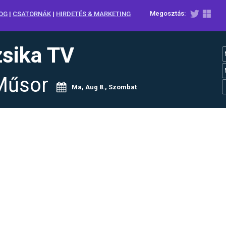
Megosztás:
OG
|
CSATORNÁK
|
HIRDETÉS & MARKETING
sika TV
Műsor
Ma, Aug 8., Szombat