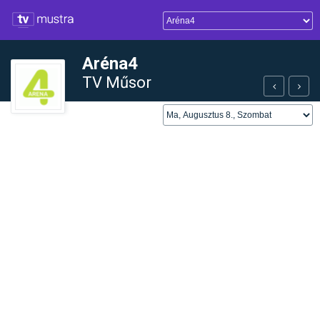
Aréna4
TV Műsor