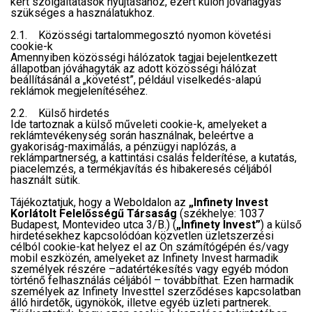
kért szolgáltatások nyújtásához, ezért külön jóváhagyás
szükséges a használatukhoz.
2.1. Közösségi tartalommegosztó nyomon követési
cookie-k
Amennyiben közösségi hálózatok tagjai bejelentkezett
állapotban jóváhagyták az adott közösségi hálózat
beállításánál a „követést”, például viselkedés-alapú
reklámok megjelenítéséhez.
2.2. Külső hirdetés
Ide tartoznak a külső műveleti cookie-k, amelyeket a
reklámtevékenység során használnak, beleértve a
gyakoriság-maximálás, a pénzügyi naplózás, a
reklámpartnerség, a kattintási csalás felderítése, a kutatás,
piacelemzés, a termékjavítás és hibakeresés céljából
használt sütik.
Tájékoztatjuk, hogy a Weboldalon az
„Infinety Invest
Korlátolt Felelősségű Társaság
(székhelye: 1037
Budapest, Montevideo utca 3/B.) (
„Infinety Invest”
) a külső
hirdetésekhez kapcsolódóan közvetlen üzletszerzési
célból cookie-kat helyez el az Ön számítógépén és/vagy
mobil eszközén, amelyeket az Infinety Invest harmadik
személyek részére –adatértékesítés vagy egyéb módon
történő felhasználás céljából – továbbíthat. Ezen harmadik
személyek az Infinety Investtel szerződéses kapcsolatban
álló hirdetők, ügynökök, illetve egyéb üzleti partnerek.