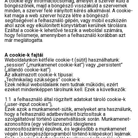
A cookie egy információcsomag, amelyet a szerver küld a
böngészőnek, majd a böngésző visszaküld a szervernek
minden, a szerver felé irányított kérés alkalmával. A cookie-
kat maga a web szerver hozza létre a böngésző
segítségével a felhasználó gépén, vagy mobil eszközén
ahol azok egy elkülönített könyvtárban kerülnek tárolásra.
Ezáltal a cookie-k lehetővé teszik a weboldal számára,
hogy felismerje, amennyiben a felhasználó korábban azt
már meglátogatta.
A cookie-k fajtái
Weboldalunkon kétféle cookie-t (sütit) használhatunk:
„session” („munkamenet cookie-kat”) vagy „persistent”
(„állandó cookie-kat”).
Az alkalmazott cookie-k típusai:
„Technikailag szükséges” cookie-k
Ezek nélkül weboldalaink nem tudnak működni, ezért
ezeket mindenképpen tárolnunk kell. Ezek a következők:
1.1 a felhasználó által rögzített adatokat tároló cookie-k
(„user-input cookies”),
Ezek azok a munkamenet-sütik, amelyeket arra használunk,
hogy a felhasználó adatbeviteleit biztosítsuk a
szolgáltatóval történő üzenetváltások során. Munkamenet-
azonosítóra (egy véletlenszerű ideiglenes
azonosítószámra) épülnek, és legkésőbb a munkamenet
végén (a böngészőprogramból történő kilépéskor) lejárnak.