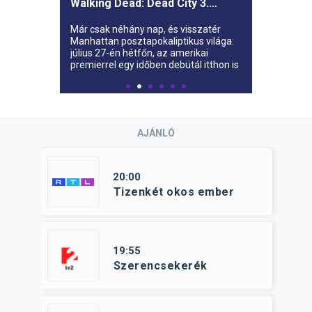
Walking Dead: Dead City 3.
évada az AMC-re
Már csak néhány nap, és visszatér
Manhattan posztapokaliptikus világa:
július 27-én hétfőn, az amerikai
premierrel egy időben debütál itthon is
az AMC-n a The Walking Dead: Dead
City harmadik évada.
AJÁNLÓ
20:00
Tizenkét okos ember
19:55
Szerencsekerék