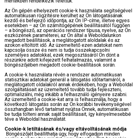
mértékben rendelkezik felettük.
Az Ön gépén elhelyezett cookie-k használata segítségével
automatikusan rögzítésre kerülhet az Ön látogatásának
kezdő és befejező időpontja, az Ön IP-címe, illetve egyes
esetekben – az Ön számítógépének beállításától függően
– a böngésző, az operációs rendszer típusa, nyelve, az Ön
eszközének paraméterei, az Ön által a Weboldalunkon
megadott beállítások, a meglátogatott aloldalak és az
azokon eltöltött idő. Az üzemeltető ezen adatokat nem
kapcsolja össze és nem is tudja összekapcsolni
személyes adatokkal, ezek megosztásáról Ön dönt a
részünkre adott kifejezett felhatalmazás, valamint a
böngészőjében megadott cookie-beállítások során.
A cookie-k használata révén a rendszer automatikusan
statisztikai adatokat generál a látogatás időtartamáról, a
meglátogatott oldalakról annak érdekében, hogy a Weboldal
szolgáltatásait az üzemeltető tovább tudja fejleszteni,
optimalizálni, még inkább a felhasználó igényeire szabni.
Az üzemeltető a cookie-kat arra is felhasználja, hogy a
következő látogatás során az Ön korábbi tevékenységével
összhangban lévő tartalmat nyújtsa Önnek, automatikusan
be tudja tölteni annak saját beállításait, így kényelmesebbé
téve a Weboldal használatát.
Cookie-k letiltásának és/vagy eltávolításának módja
Böngészőjét beállíthatja úgy, hogy elfogadjon minden