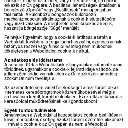
cookie-t, elutasítsa mindet, vagy értesítse Önt, ha cookie
érkezik az Ön gépére. A beállítási lehetőségek általában a
böngésző „Opciók” vagy „Beállítások” menüpontjában
találhatók. A különböző böngészők különböző
mechanizmusokat alkalmaznak a cookie-k elutasítására
vagy inaktiválására. A megfelelő beállításokhoz kérjük,
használja böngészője “Súgó” menüjét.
Felhívjuk figyelmét, hogy a cookie-k letiltása esetén a
Weboldalt továbbra is fogja tudni használni, azonban annak
bizonyos részei vagy funkciói esetleg nem működnek
tökéletesen a Weboldalon cookie-k nélkül.
Az adatkezelés időtartama
A session ID-k a Weboldalunk elhagyásakor automatikusan
törlődnek, ugyanakkor a cookie-k lejárati ideje változó, de
jellemzően addig vannak jelen az Ön eszközén, ameddig
azokat Ön nem távolítja el.
Az üzemeltető nem vállal felelősséget a már törölt, de az
internetes keresőprogramok közreműködésével mégis
archiválásra került, korábbi oldalaiért. Ezek eltávolításáról a
keresőoldal működtetőjének kell gondoskodni.
Egyéb fontos tudnivalók
Amennyiben a Weboldallal kapcsolatos cookie-beállításain
kíván módosítani, esetleg azokat törölni szeretné, akkor azt
– mivel a cookie-k az Ön gépén és nem a Weboldal