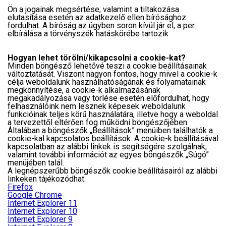
Ön a jogainak megsértése, valamint a tiltakozása
elutasítása esetén az adatkezelő ellen bírósághoz
fordulhat. A bíróság az ügyben soron kívül jár el, a per
elbírálása a törvényszék hatáskörébe tartozik
Hogyan lehet törölni/kikapcsolni a cookie-kat?
Minden böngésző lehetővé teszi a cookie beállításainak
változtatását. Viszont nagyon fontos, hogy mivel a cookie-k
célja weboldalunk használhatóságának és folyamatainak
megkönnyítése, a cookie-k alkalmazásának
megakadályozása vagy törlése esetén előfordulhat, hogy
felhasználóink nem lesznek képesek weboldalunk
funkcióinak teljes körű használatára, illetve hogy a weboldal
a tervezettől eltérően fog működni böngészőjében.
Általában a böngészők „Beállítások” menüiben találhatók a
cookie-kal kapcsolatos beállítások. A cookie-k beállításával
kapcsolatban az alábbi linkek is segítségére szolgálnak,
valamint további információt az egyes böngészők „Súgó”
menüjében talál.
A legnépszerűbb böngészők cookie beállításairól az alábbi
linkeken tájékozódhat:
Firefox
Google Chrome
Internet Explorer 11
Internet Explorer 10
Internet Explorer 9