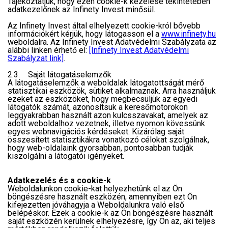
Tájékoztatjuk, hogy ezen cookie-k kezelése tekintetében
adatkezelőnek az Infinety Invest minősül.
Az Infinety Invest által elhelyezett cookie-król bővebb
információkért kérjük, hogy látogasson el a
www.infinety.hu
weboldalra. Az Infinety Invest Adatvédelmi Szabályzata az
alábbi linken érhető el:
[Infinety Invest Adatvédelmi
Szabályzat link]
.
2.3. Saját látogatáselemzők
A látogatáselemzők a weboldalak látogatottságát mérő
statisztikai eszközök, sütiket alkalmaznak. Arra használjuk
ezeket az eszközöket, hogy megbecsüljük az egyedi
látogatók számát, azonosítsuk a keresőmotorokon
leggyakrabban használt azon kulcsszavakat, amelyek az
adott weboldalhoz vezetnek, illetve nyomon kövessünk
egyes webnavigációs kérdéseket. Kizárólag saját
összesített statisztikákra vonatkozó célokat szolgálnak,
hogy web-oldalaink gyorsabban, pontosabban tudják
kiszolgálni a látogatói igényeket.
Adatkezelés és a cookie-k
Weboldalunkon cookie-kat helyezhetünk el az Ön
böngészésre használt eszközén, amennyiben ezt Ön
kifejezetten jóváhagyja a Weboldalunkra való első
belépéskor. Ezek a cookie-k az Ön böngészésre használt
saját eszközén kerülnek elhelyezésre, így Ön az, aki teljes