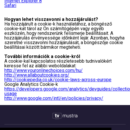
Internet Explorer 8
Safari
Hogyan lehet visszavonni a hozzájárulást?
Ha hozzájárult a cookie-k használatához, a böngésző
cookie-kat tárol az Ön számítógépén vagy egyéb
eszközén, hogy rendszerünk felismerje beállításait. A
hozzájárulás érvényessége időnként lejár. Azonban, hogyha
szeretné visszavonni hozzájárulását, a böngészője cookie
beállításai között bármikor megteheti.
További információk a cookie-król
A cookie-kal kapcsolatos részletesebb tudnivalókért
keresse fel az alábbi weboldalakat:
http://www.youronlinechoices.com/hu/
http://www.allaboutcookies.org/
http://cookiepedia.co.uk/cookie-laws-across-europe
Google Analytics Cookie-k
https://developers.google.com/analytics/devguides/collectio
usage
http://www.google.com/intl/en/policies/privacy/