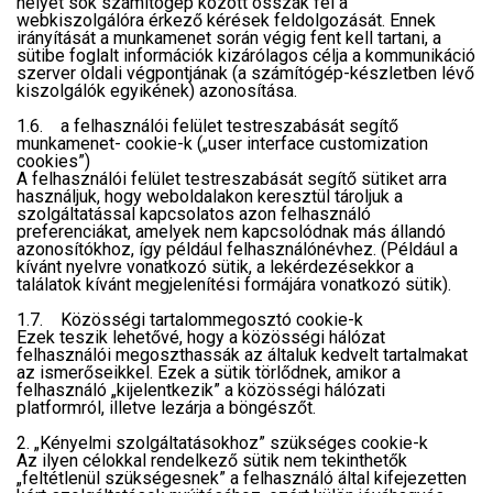
helyet sok számítógép között osszák fel a
webkiszolgálóra érkező kérések feldolgozását. Ennek
irányítását a munkamenet során végig fent kell tartani, a
sütibe foglalt információk kizárólagos célja a kommunikáció
szerver oldali végpontjának (a számítógép-készletben lévő
kiszolgálók egyikének) azonosítása.
1.6. a felhasználói felület testreszabását segítő
munkamenet- cookie-k („user interface customization
cookies”)
A felhasználói felület testreszabását segítő sütiket arra
használjuk, hogy weboldalakon keresztül tároljuk a
szolgáltatással kapcsolatos azon felhasználó
preferenciákat, amelyek nem kapcsolódnak más állandó
azonosítókhoz, így például felhasználónévhez. (Például a
kívánt nyelvre vonatkozó sütik, a lekérdezésekkor a
találatok kívánt megjelenítési formájára vonatkozó sütik).
1.7. Közösségi tartalommegosztó cookie-k
Ezek teszik lehetővé, hogy a közösségi hálózat
felhasználói megoszthassák az általuk kedvelt tartalmakat
az ismerőseikkel. Ezek a sütik törlődnek, amikor a
felhasználó „kijelentkezik” a közösségi hálózati
platformról, illetve lezárja a böngészőt.
2. „Kényelmi szolgáltatásokhoz” szükséges cookie-k
Az ilyen célokkal rendelkező sütik nem tekinthetők
„feltétlenül szükségesnek” a felhasználó által kifejezetten