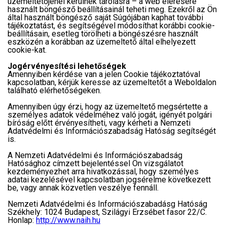
üzemeltetőjénél kerülnek tárolásra – a web elérésére
használt böngésző beállításainál teheti meg. Ezekről az Ön
által használt böngésző saját Súgójában kaphat további
tájékoztatást, és segítségével módosíthat korábbi cookie-
beállításain, esetleg törölheti a böngészésre használt
eszközén a korábban az üzemeltető által elhelyezett
cookie-kat.
Jogérvényesítési lehetőségek
Amennyiben kérdése van a jelen Cookie tájékoztatóval
kapcsolatban, kérjük keresse az üzemeltetőt a Weboldalon
található elérhetőségeken.
Amennyiben úgy érzi, hogy az üzemeltető megsértette a
személyes adatok védelméhez való jogát, igényét polgári
bíróság előtt érvényesítheti, vagy kérheti a Nemzeti
Adatvédelmi és Információszabadság Hatóság segítségét
is.
A Nemzeti Adatvédelmi és Információszabadság
Hatósághoz címzett bejelentéssel Ön vizsgálatot
kezdeményezhet arra hivatkozással, hogy személyes
adatai kezelésével kapcsolatban jogsérelme következett
be, vagy annak közvetlen veszélye fennáll.
Nemzeti Adatvédelmi és Információszabadásg Hatóság
Székhely: 1024 Budapest, Szilágyi Erzsébet fasor 22/C.
Honlap:
http://www.naih.hu