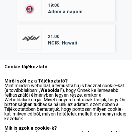
19:00
Adom a napom
21:00
NCIS: Hawaii
Cookie tájékoztató
Miről szól ez a Tájékoztató?
Mint minden weboldal, a tvmustra.hu is használ cookie-kat
(a továbbiakban: „
Weboldal
”), hogy Önnek kellemesebb
felhasználói élményben legyen része, amikor a
Weboldalunkon jár. Mivel nagyon fontosnak tartjuk, hogy Ön
biztonságban tudhassa nálunk az adatait, ezért ebben a
Tájékoztatóban bemutatjuk, hogy pontosan milyen cookie-
kat, milyen célból, milyen feltételek mellett és mennyi ideig
kezelünk.
Mik is azok a cookie-k?