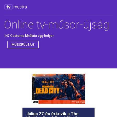
Online tv-műsor-újság
147 Csatorna kínálata egy helyen
MŰSORÚJSÁG
Július 27-én érkezik a The