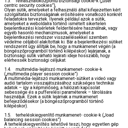
1.3. felhasználóközpontú biztonsági cookie-k („user
centric security cookies”),
Olyan sütik, amelyeket a felhasználó által kifejezetten kért
szolgáltatás biztonságának erősítésére vonatkozó konkrét
feladatokra terveztek. Ilyenek például azok a sütik,
amelyeket a weboldalra történő ismételt sikertelen
bejelentkezési kísérletek felderítésére használnak, vagy
egyéb hasonló mechanizmusok, amelyeket a
bejelentkezési rendszer visszaélésekkel szemben
védelme céljából alakítottak ki. Bár a bejelentkezési sütiket
rendszerint úgy állítják be, hogy a munkamenet végén (a
böngészőprogramból történő kilépéskor) lejárjanak, a
biztonsági sütik várható lejárati ideje hosszabb, hogy
elérhessék biztonsági céljukat.
1.4. multimédia-lejátszó munkamenet- cookie-k
(„multimedia player session cookie”)
A multimédia-lejátszó munkamenet-sütiket a videó vagy
audió tartalom visszajátszásához szükséges technikai
adatok – így a képminőség, a hálózati kapcsolat
sebessége és a pufferelési paraméterek – tárolására
használjuk. Ezek a sütik lejárnak a munkamenet
befejeződésekor (a böngészőprogramból történő
kilépéskor).
1.5. terheléskiegyenlítő munkamenet- cookie-k („load
balancing session cookies”)
A terheléskiegyenlítés lehetővé teszi, hogy egyetlen gép