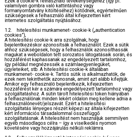
Ezek a cookie-k felhasználó tevékenységéhez (így pl.:
valamilyen gombra való kattintáshoz vagy
formanyomtatvány kitöltéséhez) kötődnek, egyértelműen
szükségesek a felhasználó által kifejezetten kért
internetes szolgáltatás nyújtásához.
1.2. hitelesítési munkamenet- cookie-k („authentication
cookies”),
A hitelesítési cookie-k arra szolgálnak, hogy
bejelentkezéskor azonosítsák a felhasználót. Ezek a sütik
ahhoz szükségesek, hogy a felhasználók azonosíthassák
magukat a weboldalon tett sorozatos látogatásaik során, és
hozzáférést kaphassanak az engedélyezett tartalomhoz,
így például megnézessék a számlaegyenlegüket,
ügyleteiket, stb. A hitelesítési cookie-k általában
munkamenet- cookie-k. Tartós sütik is alkalmazhatók, de
ezek nem tekinthetők azonosnak, amint azt alább kifejtjük.
Amikor egy felhasználó bejelentkezik, kifejezetten
hozzáférést kér a számára engedélyezett tartalomhoz vagy
szolgáltatáshoz. A sütin tárolt hitelesítési token hiányában
a felhasználónak minden lekért oldalon meg kellene adnia a
felhasználónevét/jelszavát. Ezért a hitelesítési
szolgáltatás lényeges részét képezi az általa kifejezetten
kért információs társadalommal összefüggő
szolgáltatásnak. A hitelesítést nem használjuk semmilyen
egyéb másodlagos célra – így a viselkedés nyomon
követésére vagy hozzájárulás nélküli reklámra.