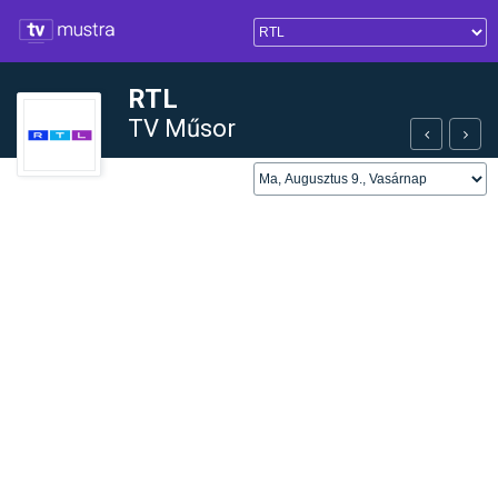
RTL
TV Műsor