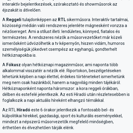
interaktív bejelentkezések, szórakoztató és showműsorok az
éjszakát is átívelően.
A
Reggeli
tulajdonképpen az
RTL
sikerműsora. Interaktív tartalmai,
közösségi médián való rendszeres jelenléte mágnesként vonzza a
nézősereget. Ami a stílust illeti: lendületes, könnyed, fiatalos és
természetes. A rendszeres nézők a műsorvezetőket már közeli
ismerősként üdvözölhetik a tv képernyőn, hiszen vidám, humoros
személyiségük jókedvet csempész az egyhangú, gondterhelt
hétköznapokba is.
A
Fókusz
olyan hétköznapi magazinműsor, ami naponta több
alkalommal visszatér a nézők elé. Riportokon, beszélgetéseken
lehetünk képben a napi élettel, érdekes történeteket ismerhetünk
meg nem csak hazánkból, hanem a nagyvilág minden tájékáról.
Hétköznaponként naponta háromszor: a kora reggeli órákban,
délben és estefelé jelentkezik. Az esti Híradó után részletesebben is
foglalkozik a napi aktuális híreként elhangzó témákkal.
Az RTL
Híradó
este 6 órakor jelentkezik a fontosabb bel- és
külpolitikai hírekkel, gazdasági, sport és kulturális eseményekkel,
mindezt a népszerű műsorvezetők megfelelő minőségben,
érthetően és élvezhetően tárják elénk.