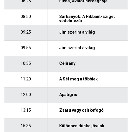
08:25
Elena, Avalor hercegnője
08:50
Sárkányok: A Hibbant-sziget
védelmezői
09:25
Jim szerint a világ
09:55
Jim szerint a világ
10:35
Célirány
11:20
A Séf meg a többiek
12:00
Apatigris
13:15
Zsaru vagy csirkefogó
15:35
Különben dühbe jövünk