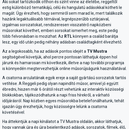
Aki sokat tartózkodik otthon és színt vinne az életébe, reggeltől
estig különböző tematikájú, célú és hangulatú adásokkal kötheti le
magát. Úgy érezheti, hogy semmiről sem marad le, mert találkozik
hazánk legaktuálisabb témáival, legnépszerűbb sztárjaival,
izgalmas sorozatokat, rendszeresen visszatérő napközbeni
műsorokat követhet, emberi sorsokat ismerhet meg, este pedig
több felvonásban is mozizhat. Az
RTL
könnyen a család barátja
lesz, egy idő után pedig néhány adásban családtagként élvezhető.
Az a legokosabb, ha az adások pontos idejét a
TV Mustra
segítségével követjük, ahol percre pontosan láthatjuk éppen hol
járunk és hamarosan mi következik, illetve a nap további programja
is könnyedén megtervezhetjük online műsorújságunk használatával.
A csatorna arculatának egyik ereje a saját gyártású sorozatok tartós
vetítése. A Reggeli pedig olyan napindító műsor, amivel jó együtt
ébredni, hiszen már 6 órától részt vehetünk az interaktív közösségi
blokkokban, tájékozódhatunk a napi friss hírekről, a várható
időjárásról. Nap közben egyes műsorokba betelefonálhatunk, tehát
igazán úgy érezhetjük, hogy közösségre lelünk a csatorna
követésével.
Ha áttekintjük a napi kínálatot a TV Mustra oldalán, akkor láthatjuk,
hogy vannak újra és újra bejelentkező adások, sorozatok, filmek, élő,