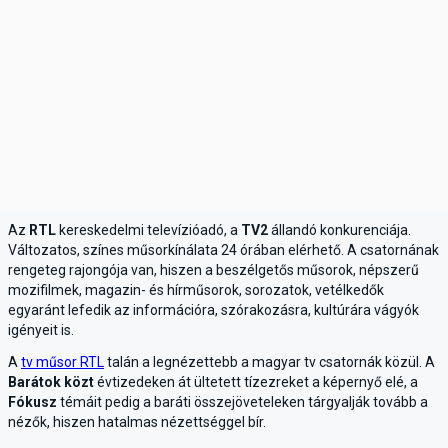
Az
RTL
kereskedelmi televízióadó, a
TV2
állandó konkurenciája.
Változatos, színes műsorkínálata 24 órában elérhető. A csatornának
rengeteg rajongója van, hiszen a beszélgetős műsorok, népszerű
mozifilmek, magazin- és hírműsorok, sorozatok, vetélkedők
egyaránt lefedik az információra, szórakozásra, kultúrára vágyók
igényeit is.
A
tv műsor RTL
talán a legnézettebb a magyar tv csatornák közül. A
Barátok közt
évtizedeken át ültetett tízezreket a képernyő elé, a
Fókusz
témáit pedig a baráti összejöveteleken tárgyalják tovább a
nézők, hiszen hatalmas nézettséggel bír.