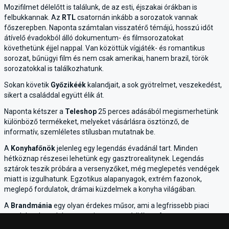
Mozifilmet délelőtt is találunk, de az esti, éjszakai órákban is
felbukkannak. Az
RTL
csatornán inkább a sorozatok vannak
főszerepben. Naponta számtalan visszatérő témájú, hosszú időt
átívelő évadokból álló dokumentum- és filmsorozatokat
követhetünk éjjel nappal. Van közöttük vígjáték- és romantikus
sorozat, bűnügyi film és nem csak amerikai, hanem brazil, török
sorozatokkal is találkozhatunk.
Sokan követik
Győzikéék
kalandjait, a sok gyötrelmet, veszekedést,
sikert a családdal együtt élik át.
Naponta kétszer a
Teleshop
25 perces adásából megismerhetünk
különböző termékeket, melyeket vásárlásra ösztönző, de
informatív, szemléletes stílusban mutatnak be.
A
Konyhafőnök
jelenleg egy legendás évadánál tart. Minden
hétköznap részesei lehetünk egy gasztrorealitynek. Legendás
sztárok teszik próbára a versenyzőket, még meglepetés vendégek
miatt is izgulhatunk. Egzotikus alapanyagok, extrém fazonok,
meglepő fordulatok, drámai küzdelmek a konyha világában.
A
Brandmánia
egy olyan érdekes műsor, ami a legfrissebb piaci
trendeket, brandeket mutatja meg a médiában. A
Marketing&Media
szaklap szervesen kötődik hozzá.