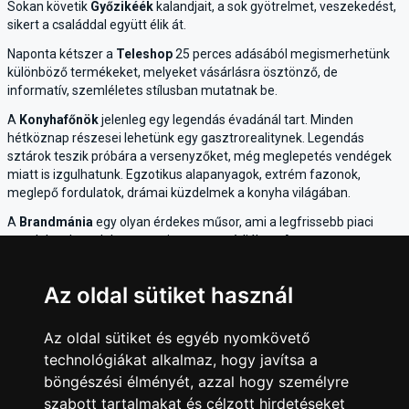
Sokan követik
Győzikéék
kalandjait, a sok gyötrelmet, veszekedést,
sikert a családdal együtt élik át.
Naponta kétszer a
Teleshop
25 perces adásából megismerhetünk
különböző termékeket, melyeket vásárlásra ösztönző, de
informatív, szemléletes stílusban mutatnak be.
A
Konyhafőnök
jelenleg egy legendás évadánál tart. Minden
hétköznap részesei lehetünk egy gasztrorealitynek. Legendás
sztárok teszik próbára a versenyzőket, még meglepetés vendégek
miatt is izgulhatunk. Egzotikus alapanyagok, extrém fazonok,
meglepő fordulatok, drámai küzdelmek a konyha világában.
A
Brandmánia
egy olyan érdekes műsor, ami a legfrissebb piaci
trendeket, brandeket mutatja meg a médiában. A
Marketing&Media
szaklap szervesen kötődik hozzá.
Az RTL luxusmagazinja a
HighLife
. Vasárnap délelőttönként
Az oldal sütiket használ
bejárhatjuk a legszebb tengerpartokat, luxusüdülőket és a turizmus
aktualitásaival, hazai innovációkkal is képben lehetünk.
Az oldal sütiket és egyéb nyomkövető
Mint látjuk, ezernyi arc, számtalan gondolat, megannyi izgalom vár
technológiákat alkalmaz, hogy javítsa a
ránk, ha követjük a TV Mustra segítségével az RTL kínálatát.
böngészési élményét, azzal hogy személyre
szabott tartalmakat és célzott hirdetéseket