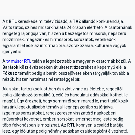
Az
RTL
kereskedelmi televízióadó, a
TV2
állandó konkurenciája.
Változatos, színes műsorkínálata 24 órában elérhető. A csatornának
rengeteg rajongója van, hiszen a beszélgetős műsorok, népszerű
mozifilmek, magazin- és hírműsorok, sorozatok, vetélkedők
egyaránt lefedik az információra, szórakozásra, kultúrára vágyók
igényeit is.
A
tv műsor RTL
talán a legnézettebb a magyar tv csatornák közül. A
Barátok közt
évtizedeken át ültetett tízezreket a képernyő elé, a
Fókusz
témáit pedig a baráti összejöveteleken tárgyalják tovább a
nézők, hiszen hatalmas nézettséggel bír.
Aki sokat tartózkodik otthon és színt vinne az életébe, reggeltől
estig különböző tematikájú, célú és hangulatú adásokkal kötheti le
magát. Úgy érezheti, hogy semmiről sem marad le, mert találkozik
hazánk legaktuálisabb témáival, legnépszerűbb sztárjaival,
izgalmas sorozatokat, rendszeresen visszatérő napközbeni
műsorokat követhet, emberi sorsokat ismerhet meg, este pedig
több felvonásban is mozizhat. Az
RTL
könnyen a család barátja
lesz, egy idő után pedig néhány adásban családtagként élvezhető.