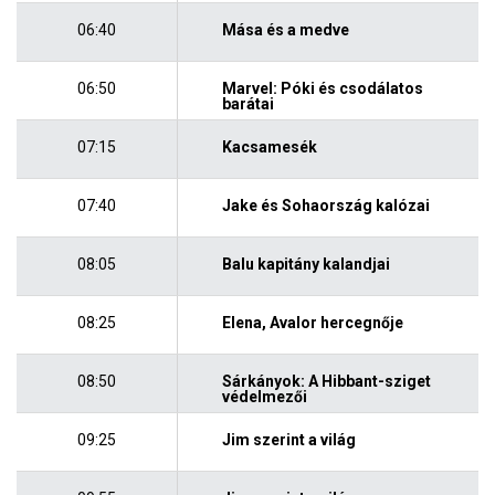
06:40
Mása és a medve
06:50
Marvel: Póki és csodálatos
barátai
07:15
Kacsamesék
07:40
Jake és Sohaország kalózai
08:05
Balu kapitány kalandjai
08:25
Elena, Avalor hercegnője
08:50
Sárkányok: A Hibbant-sziget
védelmezői
09:25
Jim szerint a világ