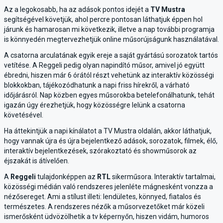
Az a legokosabb, ha az adások pontos idejét a
TV Mustra
segítségével követjük, ahol percre pontosan láthatjuk éppen hol
járunk és hamarosan mi következik, illetve a nap további programja
is könnyedén megtervezhetjük online műsorújságunk használatával.
A csatorna arculatának egyik ereje a saját gyártású sorozatok tartós
vetítése. A Reggeli pedig olyan napindító műsor, amivel jó együtt
ébredni, hiszen már 6 órától részt vehetünk az interaktív közösségi
blokkokban, tájékozódhatunk a napi friss hírekről, a várható
időjárásról. Nap közben egyes műsorokba betelefonálhatunk, tehát
igazán úgy érezhetjük, hogy közösségre lelünk a csatorna
követésével.
Ha áttekintjük a napi kínálatot a TV Mustra oldalán, akkor láthatjuk,
hogy vannak újra és újra bejelentkező adások, sorozatok, filmek, élő,
interaktív bejelentkezések, szórakoztató és showműsorok az
éjszakát is átívelően.
A
Reggeli
tulajdonképpen az
RTL
sikerműsora. Interaktív tartalmai,
közösségi médián való rendszeres jelenléte mágnesként vonzza a
nézősereget. Ami a stílust illeti: lendületes, könnyed, fiatalos és
természetes. A rendszeres nézők a műsorvezetőket már közeli
ismerősként üdvözölhetik a tv képernyőn, hiszen vidám, humoros