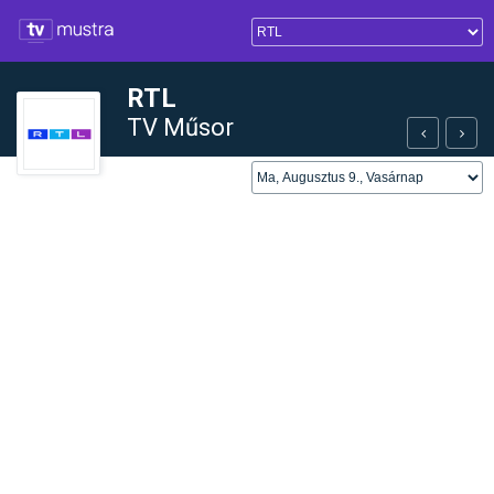
RTL
TV Műsor