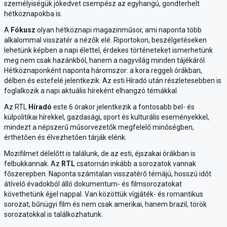
személyiségük jókedvet csempész az egyhangú, gondterhelt
hétköznapokba is.
A
Fókusz
olyan hétköznapi magazinműsor, ami naponta több
alkalommal visszatér a nézők elé. Riportokon, beszélgetéseken
lehetünk képben a napi élettel, érdekes történeteket ismerhetünk
meg nem csak hazánkból, hanem a nagyvilág minden tájékáról.
Hétköznaponként naponta háromszor: a kora reggeli órákban,
délben és estefelé jelentkezik. Az esti Híradó után részletesebben is
foglalkozik a napi aktuális híreként elhangzó témákkal.
Az RTL
Híradó
este 6 órakor jelentkezik a fontosabb bel- és
külpolitikai hírekkel, gazdasági, sport és kulturális eseményekkel,
mindezt a népszerű műsorvezetők megfelelő minőségben,
érthetően és élvezhetően tárják elénk.
Mozifilmet délelőtt is találunk, de az esti, éjszakai órákban is
felbukkannak. Az
RTL
csatornán inkább a sorozatok vannak
főszerepben. Naponta számtalan visszatérő témájú, hosszú időt
átívelő évadokból álló dokumentum- és filmsorozatokat
követhetünk éjjel nappal. Van közöttük vígjáték- és romantikus
sorozat, bűnügyi film és nem csak amerikai, hanem brazil, török
sorozatokkal is találkozhatunk.