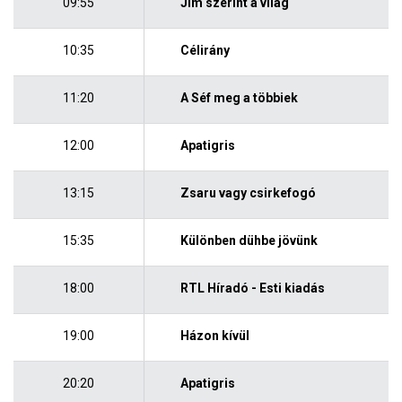
09:55
Jim szerint a világ
10:35
Célirány
11:20
A Séf meg a többiek
12:00
Apatigris
13:15
Zsaru vagy csirkefogó
15:35
Különben dühbe jövünk
18:00
RTL Híradó - Esti kiadás
19:00
Házon kívül
20:20
Apatigris