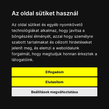
07:48 - 08:49
The Ensemble Intercontemporain plays
Roberto Negro
Az oldal sütiket használ
06:00 - 07:19
Az oldal sütiket és egyéb nyomkövető
Jacob Collier - Jazzopen Stuttgart
technológiákat alkalmaz, hogy javítsa a
07:19 - 08:16
Yom & Théo and Valentin Ceccaldi -
böngészési élményét, azzal hogy személyre
Jazz a Porquerolles
szabott tartalmakat és célzott hirdetéseket
jelenít meg, és elemzi a weboldalunk
06:10 - 06:30
forgalmát, hogy megtudjuk honnan érkeztek a
Zoom, a fehér delfin
látogatóink.
06:30 - 06:40
Zoom, a fehér delfin
Elfogadom
06:10 - 06:35
Belgian Rally Championship 2026
Elutasítom
06:35 - 07:30
NZ Rally Championship 2026
Beállítások megváltoztatása
05:00 - 06:40
Showtime - Végtelen és képtelen