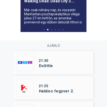
- Újra rendel
Itt a várva várt új évad: július 27-tól
folytatódik dr.
AJÁNLÓ
21:30
Dolittle
21:25
Halálos fegyver 2.