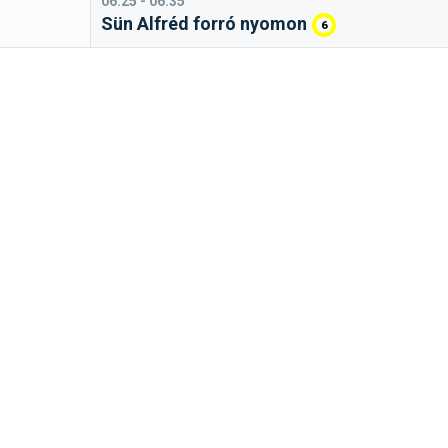
06:25 - 06:35
Sün Alfréd forró nyomon
6