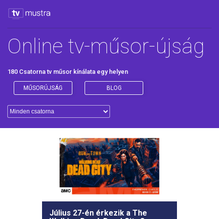
Online tv-műsor-újság
180 Csatorna
tv műsor
kínálata egy helyen
MŰSORÚJSÁG
BLOG
Új részekkel jön A hegyi doktor