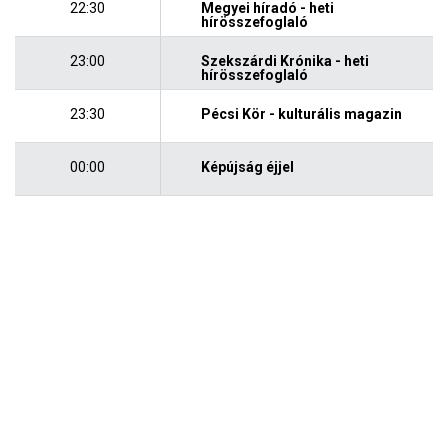
22:30
Megyei híradó - heti
hírösszefoglaló
23:00
Szekszárdi Krónika - heti
hírösszefoglaló
23:30
Pécsi Kör - kulturális magazin
00:00
Képújság éjjel