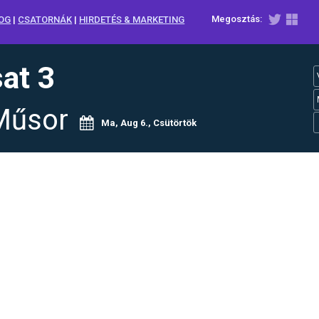
Megosztás:
OG
|
CSATORNÁK
|
HIRDETÉS & MARKETING
sat 3
Műsor
Ma, Aug 6., Csütörtök