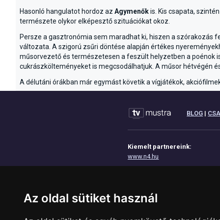
Hasonló hangulatot hordoz az
Agymenők
is. Kis csapata, szinté
természete olykor elképesztő szituációkat okoz.
Persze a gasztronómia sem maradhat ki, hiszen a szórakozás f
változata. A szigorú zsűri döntése alapján értékes nyereményekhe
műsorvezető és természetesen a feszült helyzetben a poénok is p
cukrászkölteményeket is megcsodálhatjuk. A műsor hétvégén és h
A délutáni órákban már egymást követik a vígjátékok, akciófilmek 
BLOG
|
CS
Kiemelt partnereink:
www.n4.hu
www.eoktat.hu
www.josdavonal.hu
Az oldal sütiket használ
www.tinyurl.hu
www.geoip.hu