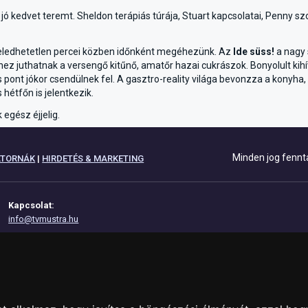
n jó kedvet teremt. Sheldon terápiás túrája, Stuart kapcsolatai, Penny s
eledhetetlen percei közben időnként megéhezünk. Az
Ide süss!
a nagy 
z juthatnak a versengő kitűnő, amatőr hazai cukrászok. Bonyolult kihív
ont jókor csendülnek fel. A gasztro-reality világa bevonzza a konyha,
étfőn is jelentkezik.
egész éjjelig.
Minden jog fennt
ATORNÁK
|
HIRDETÉS & MARKETING
Kapcsolat:
info@tvmustra.hu
Adatvédelem
Impresszum
Az oldal támogatása: