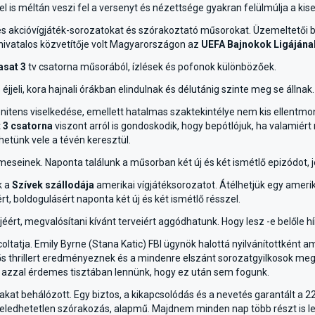
el is méltán veszi fel a versenyt és nézettsége gyakran felülmúlja a kis
- és akcióvígjáték-sorozatokat és szórakoztató műsorokat. Üzemeltetői
 hivatalos közvetítője volt Magyarországon az
UEFA Bajnokok Ligájána
asat 3
tv csatorna műsorából, ízlések és pofonok különbözőek.
jeli, kora hajnali órákban elindulnak és délutánig szinte meg se állnak.
nitens viselkedése, emellett hatalmas szaktekintélye nem kis ellentmo
 3 csatorna
viszont arról is gondoskodik, hogy bepótlójuk, ha valamié
etünk vele a tévén keresztül.
meseinek. Naponta találunk a műsorban két új és két ismétlő epizódot, 
k a
Szívek szállodája
amerikai vígjátéksorozatot. Átélhetjük egy amerik
 boldogulásért naponta két új és két ismétlő résszel.
éért, megvalósítani kívánt terveiért aggódhatunk. Hogy lesz -e belőle h
ltatja. Emily Byrne (Stana Katic) FBI ügynök halottá nyilvánítottként
gős thrillert eredményeznek és a mindenre elszánt sorozatgyilkosok meg
e azzal érdemes tisztában lennünk, hogy ez után sem fogunk.
akat behálózott. Egy biztos, a kikapcsolódás és a nevetés garantált a 
 Feledhetetlen szórakozás, alapmű. Majdnem minden nap több részt is l