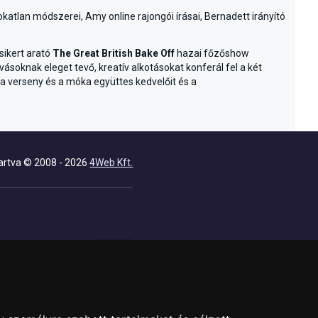
zokatlan módszerei, Amy online rajongói írásai, Bernadett irányító
sikert arató
The Great British Bake Off
hazai főzőshow
ásoknak eleget tevő, kreatív alkotásokat konferál fel a két
 a verseny és a móka együttes kedvelőit és a
artva © 2008 - 2026
4Web Kft.