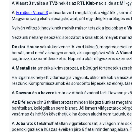
A
Viasat 3
riválisa a
TV2
-nek és az
RTL Klub
-nak is, de az
M1
-gy
A
tv műsor Viasat 3
adásai között megtaláljuk a vígjáték-, krimi
Magyarország első valóságshowját, sőt egy ideig kizárólagos és
Nyilván változó, hogy kinek melyik műsor tetszik a legjobban a
Vi
Nézzünk néhány népszerű sorozatot a kínálatból, melyek már az éj
Doktor House
sokak kedvence. A zord külsejű, mogorva orvos re
borsát, amit nehéz kihagyni annak, aki rajongójává válik. A
Viasat
sugározza az ismétléseket is. Naponta akár négyszer is szemezh
A
Mentalista
amerikai krimisorozat, a bűnügyi történetek szerel
Ha izgalmak helyett vidámságra vágyunk, akkor inkább válasszu
részünk. Kompromisszumok és sorsdöntő lépések az előrejutásért,
A
Dawson és a haverok
már az ötödik évadnál tart. Dawson jövőj
Az
Elfeledve
című thrillersorozat minden idegszálunkat megtánco
barátaiban, kollégáiban sem bízhat. Jól ismert világsztárok pör
vasárnap és hétfőn követhetjük, ha éppen aludni nem tudunk, d
A
Jóbarátok
felülmúlhatatlan vígjátéksorozat, a világon már sok
poénok igaziak a húszas éveiben járó 6 fiatal mindennapjaiban.