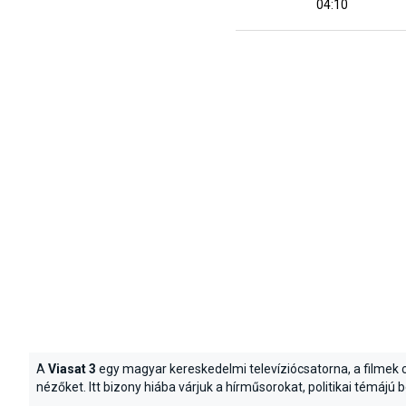
04:10
A
Viasat 3
egy magyar kereskedelmi televíziócsatorna, a filmek c
nézőket. Itt bizony hiába várjuk a hírműsorokat, politikai témájú