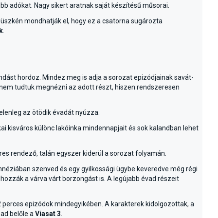
ebb adókat. Nagy sikert aratnak saját készítésű műsorai.
 büszkén mondhatják el, hogy ez a csatorna sugározta
k
.
ndást hordoz. Mindez meg is adja a sorozat epizódjainak savát-
rt nem tudtuk megnézni az adott részt, hiszen rendszeresen
jelenleg az ötödik évadát nyúzza.
ai kisváros különc lakóinka mindennapjait és sok kalandban lehet
íres rendező, talán egyszer kiderül a sorozat folyamán.
 amnéziában szenved és egy gyilkossági ügybe keveredve még régi
hozzák a várva várt borzongást is. A legújabb évad részeit
22 perces epizódok mindegyikében. A karakterek kidolgozottak, a
ead belőle a
Viasat 3
.