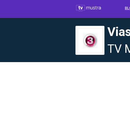
BL
Via
TV 