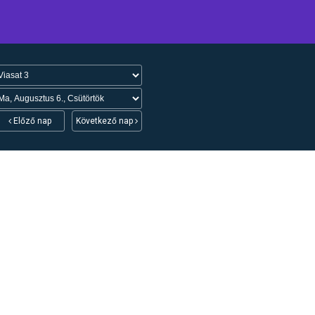
Előző nap
Következő nap