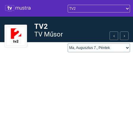
TV2
TV Műsor