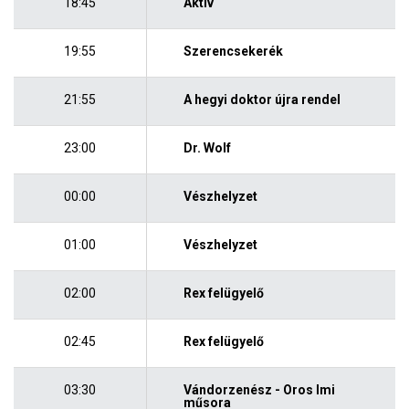
18:45
Aktív
19:55
Szerencsekerék
21:55
A hegyi doktor újra rendel
23:00
Dr. Wolf
00:00
Vészhelyzet
01:00
Vészhelyzet
02:00
Rex felügyelő
02:45
Rex felügyelő
03:30
Vándorzenész - Oros Imi
műsora