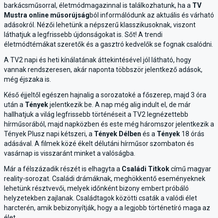
barkácsműsorral, életmódmagazinnal is találkozhatunk, ha a
TV
Mustra online műsorújság
ból informálódunk az aktuális és várható
adásokról. Nézői lehetünk a népszerű klasszikusoknak, viszont
láthatjuk a legfrissebb újdonságokat is. Sőt! A trendi
életmódtémákat szeretők és a gasztró kedvelők se fognak csalódni.
A TV2 napi és heti kínálatának áttekintésével jól látható, hogy
vannak rendszeresen, akár naponta többször jelentkező adások,
még éjszaka is.
Késő éjjeltől egészen hajnalig a sorozatoké a főszerep, majd 3 óra
után a
Tények
jelentkezik be. A nap még alig indult el, de már
hallhatjuk a világ legfrissebb történéseit a TV2 legnézettebb
hírműsorából, majd napközben és este még háromszor jelentkezik a
Tények Plusz napi kétszeri, a
Tények Délben
és a
Tények
18 órás
adásával. A filmek közé ékelt délutáni hírműsor szombaton és
vasárnap is visszaránt minket a valóságba.
Már a félszázadik részét is elhagyta a
Családi Titkok
című magyar
reality-sorozat. Családi drámáknak, meghökkentő eseményeknek
lehetünk résztvevői, melyek időnként bizony embert próbáló
helyzetekben zajlanak. Családtagok közötti csaták a valódi élet
harcterén, amik bebizonyítják, hogy a a legjobb történetíró maga az
élet.