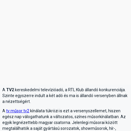
A
TV2
kereskedelmi televízióadó, a RTL Klub állandó konkurenciája.
Szinte egyszerre indult a két adó és ma is állandó versenyben állnak
a nézettségért.
A
tv műsor tv2
kínálata tükrözi is ezt a versenyszellemet, hiszen
egész nap válogathatunk a változatos, színes műsorkínálatban. Az
egyik legnézettebb magyar csatorna. Jelenlegi műsorai között
megtalálhatók a saját gyártású sorozatok, showműsorok, hír-,