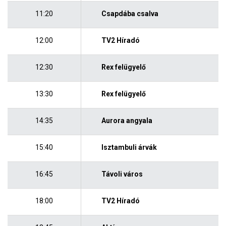
11:20
Csapdába csalva
12:00
TV2 Híradó
12:30
Rex felügyelő
13:30
Rex felügyelő
14:35
Aurora angyala
15:40
Isztambuli árvák
16:45
Távoli város
18:00
TV2 Híradó