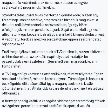
magazin- és kísérőműsorok és természetesen az egyéb
szórakoztató programok, filmek is.
Szórakoztatásunkról teljes mértékben gondoskodik, hiszen egy
fáradt nap után hazatérve, programjaira bízhatjuk magunkat. A
délutáni órák bővelkednek a sorozatokban, így egy időre
elfelejthetjük minden gondunk, bajunk. Saját életünkből egy kicsit
átléphetünk egy képzeletbeli világba, ami kellő kikapcsolódást nyújt.
A vadonatúj török és mexikói sorozatoknak éppen ezért rengeteg
rajongója akad.
Ettől még tájékozottak maradunk a TV2 mellett is, hiszen a közéleti
és hírműsorokban az aktuális napi helyzetet mutatják be
összefoglalva és részletesen. Semmiről sem maradunk le, ami
fontos lehet.
A TV2 ugyanúgy kedvez az otthonülőknek, mint vetélytársa. Egész
nap akad néznivaló, minden korosztálynak. Társaságot is kapunk a
beszélgetős, élő adások által, így a magányosoknak is kiváló
időtöltést jelenthet. Általa jobb kedvre derülhetnek, mert életet visz
otthonukba.
A hétvégét pedig kitöltik a kacagást, vidámságot teremtő vígjátékok,
az izgalmas perceket teremtő akciófilmek, sport, divat- és