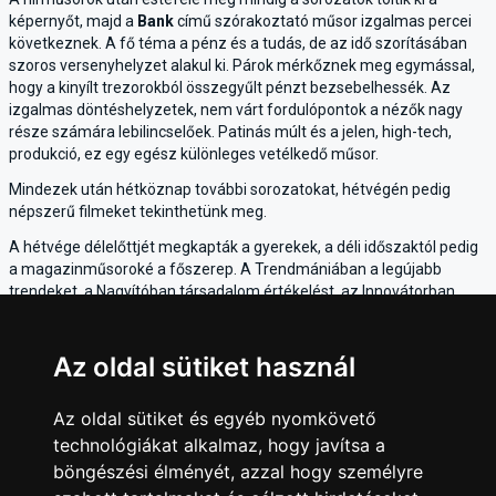
képernyőt, majd a
Bank
című szórakoztató műsor izgalmas percei
következnek. A fő téma a pénz és a tudás, de az idő szorításában
szoros versenyhelyzet alakul ki. Párok mérkőznek meg egymással,
hogy a kinyílt trezorokból összegyűlt pénzt bezsebelhessék. Az
izgalmas döntéshelyzetek, nem várt fordulópontok a nézők nagy
része számára lebilincselőek. Patinás múlt és a jelen, high-tech,
produkció, ez egy egész különleges vetélkedő műsor.
Mindezek után hétköznap további sorozatokat, hétvégén pedig
népszerű filmeket tekinthetünk meg.
A hétvége délelőttjét megkapták a gyerekek, a déli időszaktól pedig
a magazinműsoroké a főszerep. A Trendmániában a legújabb
trendeket, a Nagyítóban társadalom értékelést, az Innovátorban
kutatók fejlesztéseit, az Új ház épül műsorában az otthonteremtés
kérdéseit, tényeit, a
Poggyász
ban utazási élményeket, a
Zöld
Gömb: Vertikál Kupa
adásában a környezettudatosság
Az oldal sütiket használ
lehetőségeit ismerhetjük meg.
Ezen kívül színre lép egy autós, egy kutyás, egy női és egy gasztro
Az oldal sütiket és egyéb nyomkövető
magazin is, tehát a TV2 műsorában mindenki talál számára
technológiákat alkalmaz, hogy javítsa a
megfelelő programot.
böngészési élményét, azzal hogy személyre