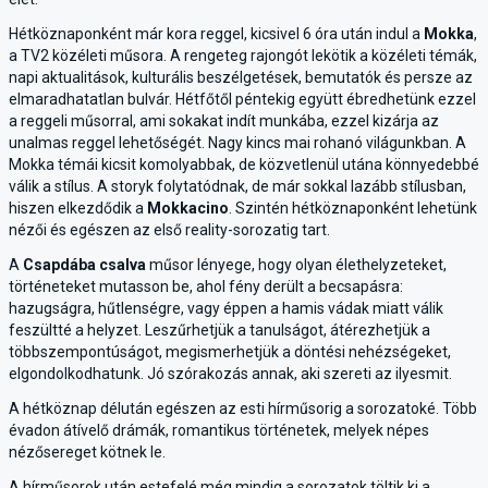
Hétköznaponként már kora reggel, kicsivel 6 óra után indul a
Mokka
,
a TV2 közéleti műsora. A rengeteg rajongót lekötik a közéleti témák,
napi aktualitások, kulturális beszélgetések, bemutatók és persze az
elmaradhatatlan bulvár. Hétfőtől péntekig együtt ébredhetünk ezzel
a reggeli műsorral, ami sokakat indít munkába, ezzel kizárja az
unalmas reggel lehetőségét. Nagy kincs mai rohanó világunkban. A
Mokka témái kicsit komolyabbak, de közvetlenül utána könnyedebbé
válik a stílus. A storyk folytatódnak, de már sokkal lazább stílusban,
hiszen elkezdődik a
Mokkacino
. Szintén hétköznaponként lehetünk
nézői és egészen az első reality-sorozatig tart.
A
Csapdába csalva
műsor lényege, hogy olyan élethelyzeteket,
történeteket mutasson be, ahol fény derült a becsapásra:
hazugságra, hűtlenségre, vagy éppen a hamis vádak miatt válik
feszültté a helyzet. Leszűrhetjük a tanulságot, átérezhetjük a
többszempontúságot, megismerhetjük a döntési nehézségeket,
elgondolkodhatunk. Jó szórakozás annak, aki szereti az ilyesmit.
A hétköznap délután egészen az esti hírműsorig a sorozatoké. Több
évadon átívelő drámák, romantikus történetek, melyek népes
nézősereget kötnek le.
A hírműsorok után estefelé még mindig a sorozatok töltik ki a