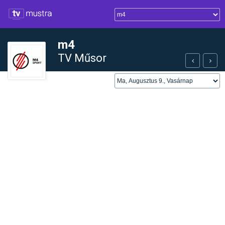
m4
TV Műsor