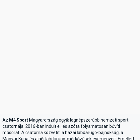
Az
M4 Sport
Magyarország egyik legnépszerűbb nemzeti sport
csatornája. 2016-ban indult el, és azóta folyamatosan bővíti
műsorát. A csatorna közvetíti a hazai labdarúgó-bajnokság, a
Magyar Kupa és a női labdarúgó-mérkőzések eseményeit. Emellett