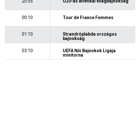
20:55
U20-as atlétikai világbajnokság
00:10
Tour de France Femmes
01:10
Strandröplabda országos
bajnokság
03:10
UEFA Női Bajnokok Ligája
minitorna