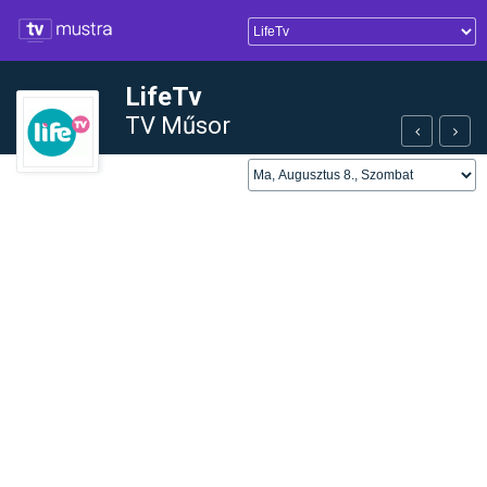
LifeTv
TV Műsor