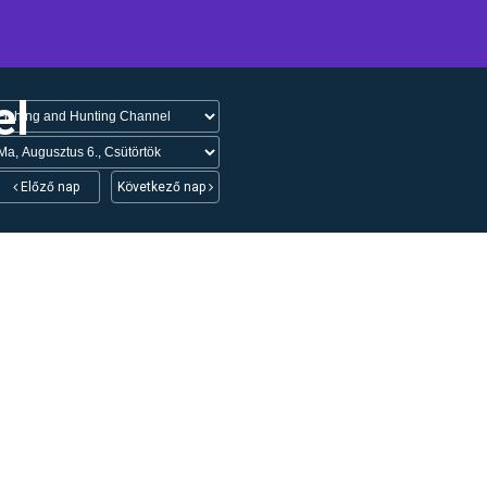
el
Előző nap
Következő nap