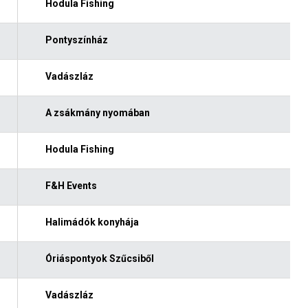
Hodula Fishing
Pontyszínház
Vadászláz
A zsákmány nyomában
Hodula Fishing
F&H Events
Halimádók konyhája
Óriáspontyok Szűcsiből
Vadászláz