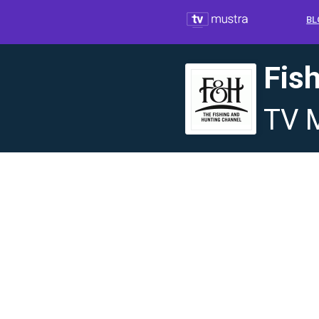
BL
Fis
TV 