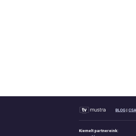
BLOG
|
CS
Kiemelt partnereink: