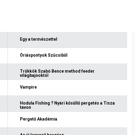
Egy a természettel
Óriáspontyok Szűcsiből
Trükkök Szabó Bence method feeder
világbajnoktól
Vampire
Hodula Fishing ? Nyári kősüllő pergetés a Tisza
tavon
Pergető Akadémia
Az új legyező horgász