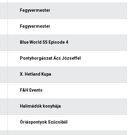
Fegyvermester
Fegyvermester
Blue World S5 Episode 4
Pontyhorgászat Ács Józseffel
X. Hetland Kupa
F&H Events
Halimádók konyhája
Óriáspontyok Szűcsiből