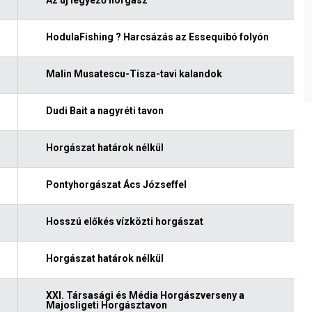
HodulaFishing ? Harcsázás az Essequibó folyón
Malin Musatescu-Tisza-tavi kalandok
Dudi Bait a nagyréti tavon
Horgászat határok nélkül
Pontyhorgászat Ács Józseffel
Hosszú előkés vízközti horgászat
Horgászat határok nélkül
XXI. Társasági és Média Horgászverseny a
Majosligeti Horgásztavon