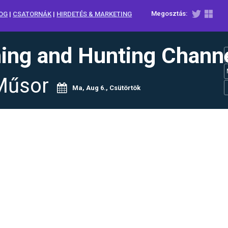
Megosztás:
OG
|
CSATORNÁK
|
HIRDETÉS & MARKETING
hing and Hunting Chann
Műsor
Ma, Aug 6., Csütörtök