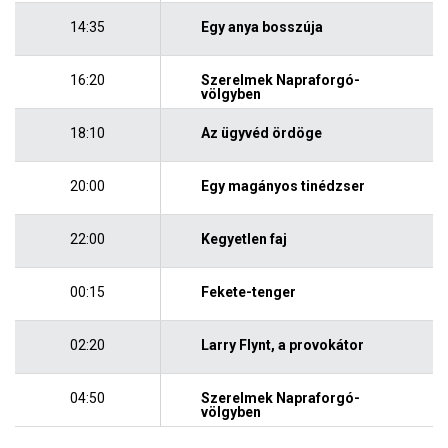
14:35
Egy anya bosszúja
16:20
Szerelmek Napraforgó-
völgyben
18:10
Az ügyvéd ördöge
20:00
Egy magányos tinédzser
22:00
Kegyetlen faj
00:15
Fekete-tenger
02:20
Larry Flynt, a provokátor
04:50
Szerelmek Napraforgó-
völgyben