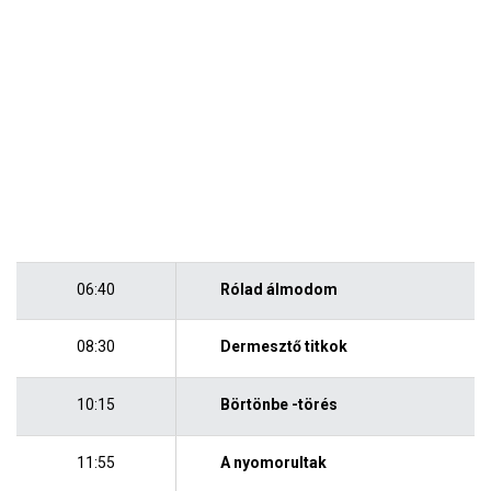
06:40
Rólad álmodom
08:30
Dermesztő titkok
10:15
Börtönbe -törés
11:55
A nyomorultak