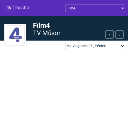
Film4
TV Műsor