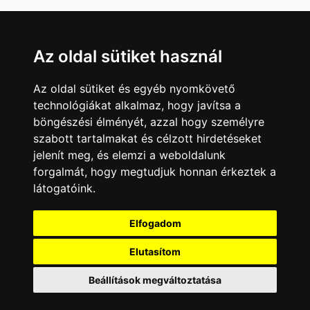
Az oldal sütiket használ
Az oldal sütiket és egyéb nyomkövető
technológiákat alkalmaz, hogy javítsa a
böngészési élményét, azzal hogy személyre
szabott tartalmakat és célzott hirdetéseket
jelenít meg, és elemzi a weboldalunk
forgalmát, hogy megtudjuk honnan érkeztek a
látogatóink.
Minden jog fenntartva © 2008 - 2026
4Web Kft.
Elfogadom
A csatornák a műsorváltoztatás jogát
fenntartják! A portál üzemeltetője semmiféle
Elutasítom
felelősséget nem vállal a weboldalon
megjelentetett hirdetések tartalmáért, illetve a
Beállítások megváltoztatása
hirdetésekhez feltöltött képekért!