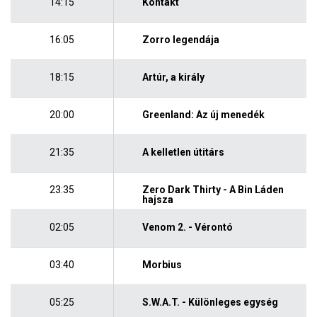
14:15
Kontakt
16:05
Zorro legendája
18:15
Artúr, a király
20:00
Greenland: Az új menedék
21:35
A kelletlen útitárs
23:35
Zero Dark Thirty - A Bin Láden
hajsza
02:05
Venom 2. - Vérontó
03:40
Morbius
05:25
S.W.A.T. - Különleges egység