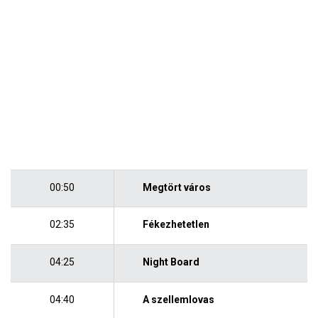
00:50
Megtört város
02:35
Fékezhetetlen
04:25
Night Board
04:40
A szellemlovas