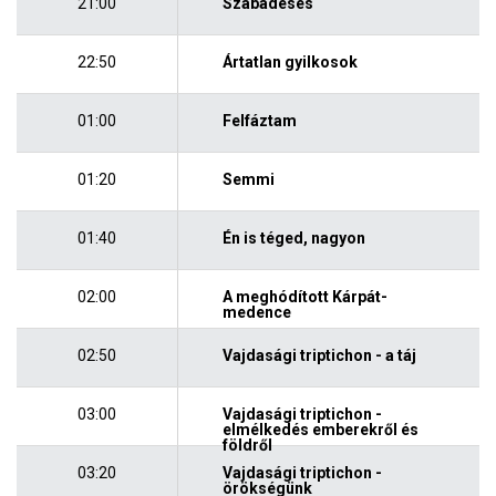
21:00
Szabadesés
22:50
Ártatlan gyilkosok
01:00
Felfáztam
01:20
Semmi
01:40
Én is téged, nagyon
02:00
A meghódított Kárpát-
medence
02:50
Vajdasági triptichon - a táj
03:00
Vajdasági triptichon -
elmélkedés emberekről és
földről
03:20
Vajdasági triptichon -
örökségünk