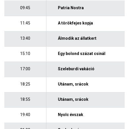
09:45
Patria Nostra
11:45
A törökfejes kopja
13:40
Álmodik az állatkert
15:10
Egy bolond százat csinál
17:00
Szeleburdi vakáció
18:25
Utánam, srácok
18:55
Utánam, srácok
19:40
Nyolc évszak