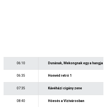
06:10
Dunának, Mekongnak egy a hangja
06:35
Honvéd retró 1
07:35
Kávéházi cigány zene
08:40
Hóesés a Vízivárosban