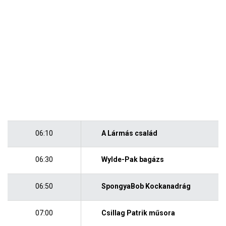
06:10
A Lármás család
06:30
Wylde-Pak bagázs
06:50
SpongyaBob Kockanadrág
07:00
Csillag Patrik műsora