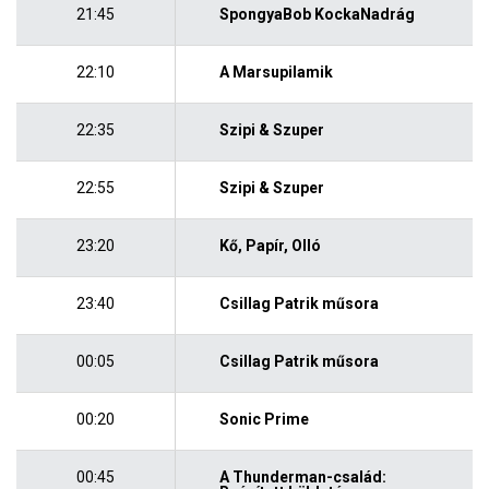
21:45
SpongyaBob KockaNadrág
22:10
A Marsupilamik
22:35
Szipi & Szuper
22:55
Szipi & Szuper
23:20
Kő, Papír, Olló
23:40
Csillag Patrik műsora
00:05
Csillag Patrik műsora
00:20
Sonic Prime
00:45
A Thunderman-család: