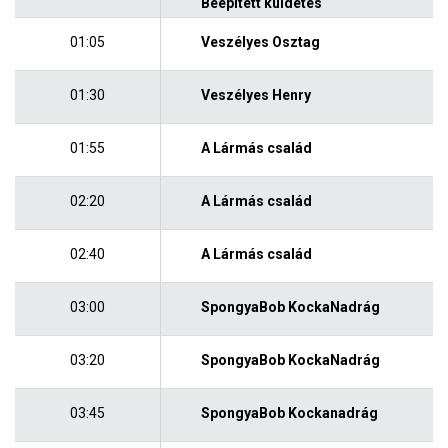
Beépített küldetés
01:05
Veszélyes Osztag
01:30
Veszélyes Henry
01:55
A Lármás család
02:20
A Lármás család
02:40
A Lármás család
03:00
SpongyaBob KockaNadrág
03:20
SpongyaBob KockaNadrág
03:45
SpongyaBob Kockanadrág