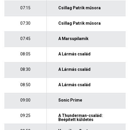
07:15
Csillag Patrik műsora
07:30
Csillag Patrik műsora
07:45
A Marsupilamik
08:05
A Lármás család
08:30
A Lármás család
08:50
A Lármás család
09:00
Sonic Prime
09:25
A Thunderman-család:
Beépített küldetés