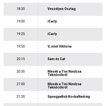
18:35
Veszélyes Osztag
19:00
iCarly
19:25
iCarly
19:50
V, mint Viktória
20:15
Sam és Cat
20:35
Mesék a Tini Nindzsa
Teknőcökről
21:00
Mesék a Tini Nindzsa
Teknőcökről
21:20
SpongyaBob KockaNadrág