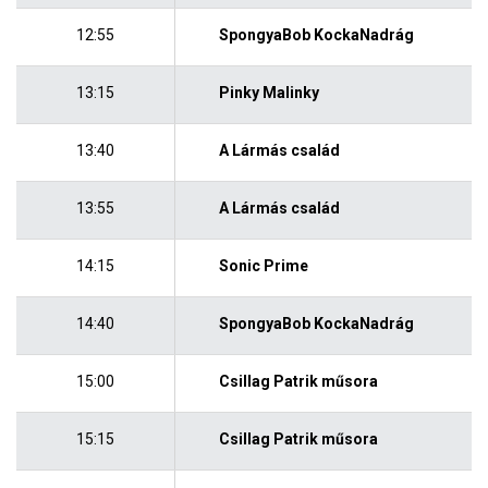
12:55
SpongyaBob KockaNadrág
13:15
Pinky Malinky
13:40
A Lármás család
13:55
A Lármás család
14:15
Sonic Prime
14:40
SpongyaBob KockaNadrág
15:00
Csillag Patrik műsora
15:15
Csillag Patrik műsora