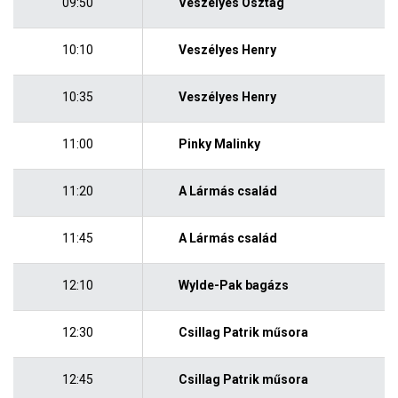
09:50
Veszélyes Osztag
10:10
Veszélyes Henry
10:35
Veszélyes Henry
11:00
Pinky Malinky
11:20
A Lármás család
11:45
A Lármás család
12:10
Wylde-Pak bagázs
12:30
Csillag Patrik műsora
12:45
Csillag Patrik műsora