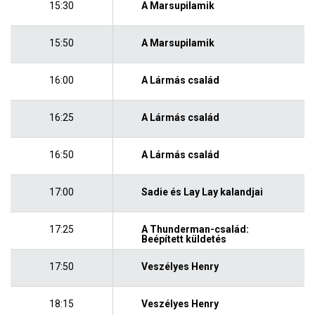
15:30
A Marsupilamik
15:50
A Marsupilamik
16:00
A Lármás család
16:25
A Lármás család
16:50
A Lármás család
17:00
Sadie és Lay Lay kalandjai
17:25
A Thunderman-család:
Beépített küldetés
17:50
Veszélyes Henry
18:15
Veszélyes Henry