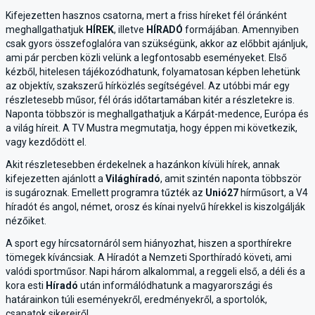
Kifejezetten hasznos csatorna, mert a friss híreket fél óránként
meghallgathatjuk
HÍREK
, illetve
HÍRADÓ
formájában. Amennyiben
csak gyors összefoglalóra van szükségünk, akkor az előbbit ajánljuk,
ami pár percben közli velünk a legfontosabb eseményeket. Első
kézből, hitelesen tájékozódhatunk, folyamatosan képben lehetünk
az objektív, szakszerű hírközlés segítségével. Az utóbbi már egy
részletesebb műsor, fél órás időtartamában kitér a részletekre is.
Naponta többször is meghallgathatjuk a Kárpát-medence, Európa és
a világ híreit. A TV Mustra megmutatja, hogy éppen mi következik,
vagy kezdődött el.
Akit részletesebben érdekelnek a hazánkon kívüli hírek, annak
kifejezetten ajánlott a
Világhíradó
, amit szintén naponta többször
is sugároznak. Emellett programra tűzték az
Unió27
hírműsort, a V4
híradót és angol, német, orosz és kínai nyelvű hírekkel is kiszolgálják
nézőiket.
A sport egy hírcsatornáról sem hiányozhat, hiszen a sporthírekre
tömegek kíváncsiak. A Híradót a Nemzeti Sporthíradó követi, ami
valódi sportműsor. Napi három alkalommal, a reggeli első, a déli és a
kora esti
Híradó
után informálódhatunk a magyarországi és
határainkon túli eseményekről, eredményekről, a sportolók,
csapatok sikereiről.