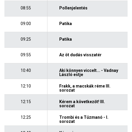
08:55
Pollenjelentés
09:00
Patika
09:25
Patika
09:55
Az öt dudás visszatér
10:40
Aki könnyen viccelt... - Vadnay
László estje
12:10
Frakk, a macskák réme III.
sorozat
12:15
Kérem a következőt! III.
sorozat
12:25
Trombi és a Tűzmanó - I.
sorozat