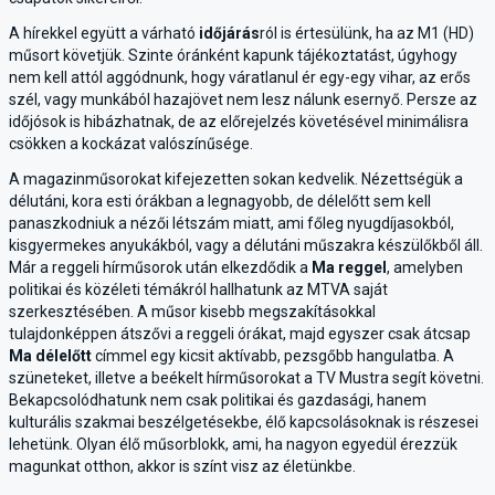
A hírekkel együtt a várható
időjárás
ról is értesülünk, ha az M1 (HD)
műsort követjük. Szinte óránként kapunk tájékoztatást, úgyhogy
nem kell attól aggódnunk, hogy váratlanul ér egy-egy vihar, az erős
szél, vagy munkából hazajövet nem lesz nálunk esernyő. Persze az
időjósok is hibázhatnak, de az előrejelzés követésével minimálisra
csökken a kockázat valószínűsége.
A magazinműsorokat kifejezetten sokan kedvelik. Nézettségük a
délutáni, kora esti órákban a legnagyobb, de délelőtt sem kell
panaszkodniuk a nézői létszám miatt, ami főleg nyugdíjasokból,
kisgyermekes anyukákból, vagy a délutáni műszakra készülőkből áll.
Már a reggeli hírműsorok után elkezdődik a
Ma reggel
, amelyben
politikai és közéleti témákról hallhatunk az MTVA saját
szerkesztésében. A műsor kisebb megszakításokkal
tulajdonképpen átszővi a reggeli órákat, majd egyszer csak átcsap
Ma délelőtt
címmel egy kicsit aktívabb, pezsgőbb hangulatba. A
szüneteket, illetve a beékelt hírműsorokat a TV Mustra segít követni.
Bekapcsolódhatunk nem csak politikai és gazdasági, hanem
kulturális szakmai beszélgetésekbe, élő kapcsolásoknak is részesei
lehetünk. Olyan élő műsorblokk, ami, ha nagyon egyedül érezzük
magunkat otthon, akkor is színt visz az életünkbe.