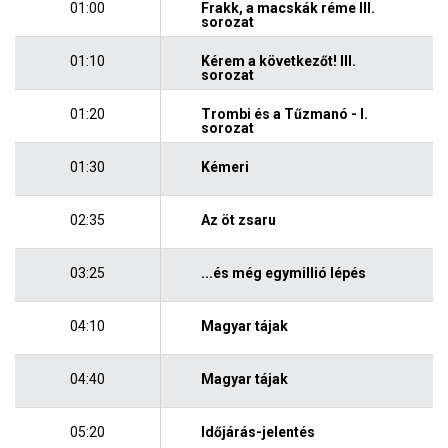
01:00
Frakk, a macskák réme III.
sorozat
01:10
Kérem a következőt! III.
sorozat
01:20
Trombi és a Tűzmanó - I.
sorozat
01:30
Kémeri
02:35
Az öt zsaru
03:25
...és még egymillió lépés
04:10
Magyar tájak
04:40
Magyar tájak
05:20
Időjárás-jelentés