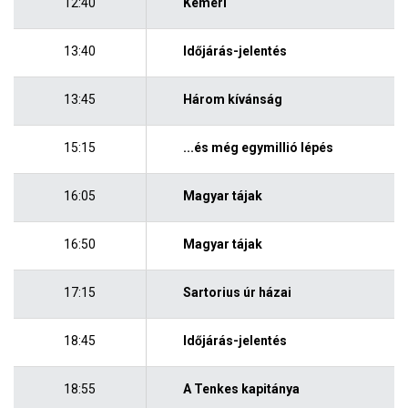
12:40
Kémeri
13:40
Időjárás-jelentés
13:45
Három kívánság
15:15
...és még egymillió lépés
16:05
Magyar tájak
16:50
Magyar tájak
17:15
Sartorius úr házai
18:45
Időjárás-jelentés
18:55
A Tenkes kapitánya