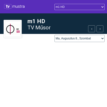
m1 HD
TV Műsor