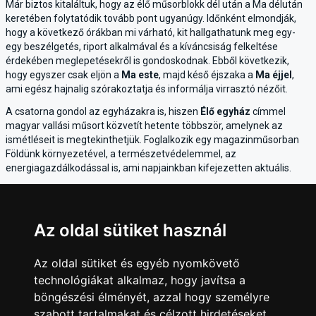
Már biztos kitaláltuk, hogy az élő műsorblokk dél után a Ma délután
keretében folytatódik tovább pont ugyanúgy. Időnként elmondják,
hogy a következő órákban mi várható, kit hallgathatunk meg egy-
egy beszélgetés, riport alkalmával és a kíváncsiság felkeltése
érdekében meglepetésekről is gondoskodnak. Ebből következik,
hogy egyszer csak eljön a
Ma este
, majd késő éjszaka a
Ma éjjel
,
ami egész hajnalig szórakoztatja és informálja virrasztó nézőit.
A csatorna gondol az egyházakra is, hiszen
Élő egyház
címmel
magyar vallási műsort közvetít hetente többször, amelynek az
ismétléseit is megtekinthetjük. Foglalkozik egy magazinműsorban
Földünk környezetével, a természetvédelemmel, az
energiagazdálkodással is, ami napjainkban kifejezetten aktuális.
A TV Mustra segítséget nyújt abban, hogy pillanatok alatt
áttekintsük az
M1 műsor
kínálatát és semmiről se maradjunk le,
amire kíváncsiak vagyunk. Kukkantsunk be az érdekesebbnél
Az oldal sütiket használ
érdekesebb adásokba, az elgondolkodtató, különböző témaköröket
feldolgozó magazinműsorokba. Újdonság, izgalom szinte mindig
akad, hiszen a nagyvilágban folyamatosan zajlanak az események.
Az oldal sütiket és egyéb nyomkövető
Tájékozottnak lenni pedig óriási előny mind a politika, gazdaság, napi
technológiákat alkalmaz, hogy javítsa a
események, kultúra és sport tekintetében.
böngészési élményét, azzal hogy személyre
szabott tartalmakat és célzott hirdetéseket