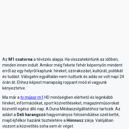
Az
M1 csatorna
a tévézés alapja. Ha visszatekintünk az időben,
minden innen indult. Amikor még fekete fehér képernyőn mindent
erről az egy helyről kaptunk: híreket, szórakozást, kultúrát, politikát
és tudást. Válogatni egyáltalán nem tudtunk és adás se volt napi 24
órán át. Ehhez képest manapság roppant mód el vagyunk
kényeztetve.
Ma már a
tv műsor m1
HD minőségben elérhető és leginkább
híreket, információkat, sport közvetítéseket, magazinműsorokat
közvetít egész álló nap. A Duna Médiaszolgáltatóhoz tartozik. Az
adást a
Déli harangszó
hagyományos felcsendülése szeli ketté,
majd éjfélkor hazánk tiszteletére a
Himnusz
zárja. Valójában
viszont a közvetítés soha sem ér véget.