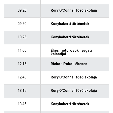
09:20
Rory O'Connell főzőiskolája
09:50
Konyhakerti történetek
10:25
Konyhakerti történetek
11:00
Éhes motorosok nyugati
kalandjai
12:15
Richo - Pokoli éhesen
12:45
Rory O'Connell főzőiskolája
13:15
Rory O'Connell főzőiskolája
13:45
Konyhakerti történetek