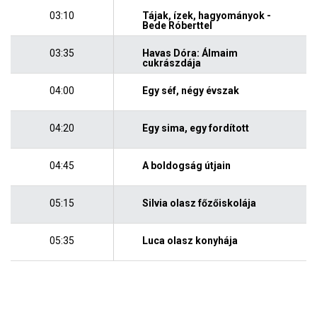
03:10
Tájak, ízek, hagyományok -
Bede Róberttel
03:35
Havas Dóra: Álmaim
cukrászdája
04:00
Egy séf, négy évszak
04:20
Egy sima, egy fordított
04:45
A boldogság útjain
05:15
Silvia olasz főzőiskolája
05:35
Luca olasz konyhája