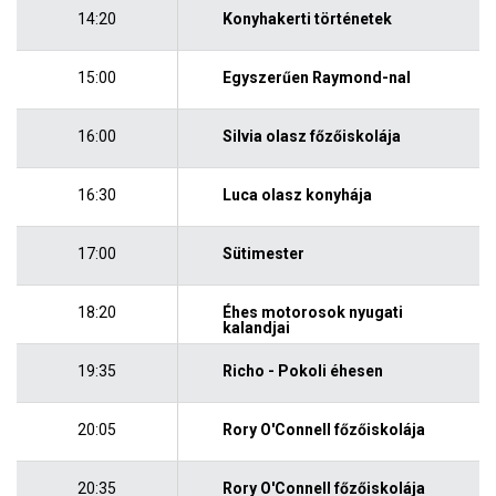
14:20
Konyhakerti történetek
15:00
Egyszerűen Raymond-nal
16:00
Silvia olasz főzőiskolája
16:30
Luca olasz konyhája
17:00
Sütimester
18:20
Éhes motorosok nyugati
kalandjai
19:35
Richo - Pokoli éhesen
20:05
Rory O'Connell főzőiskolája
20:35
Rory O'Connell főzőiskolája