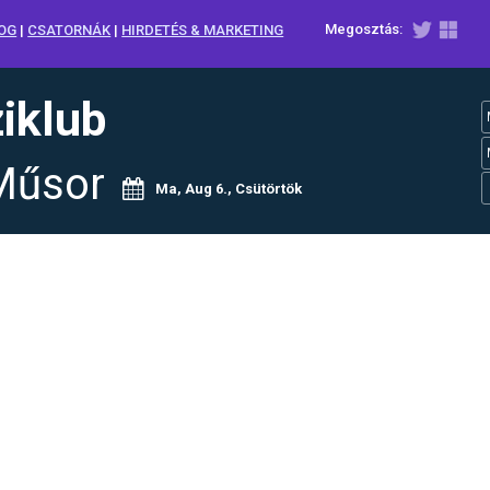
Megosztás:
OG
|
CSATORNÁK
|
HIRDETÉS & MARKETING
iklub
Műsor
Ma, Aug 6., Csütörtök