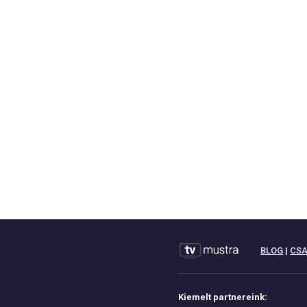
BLOG
|
CS
Kiemelt partnereink: