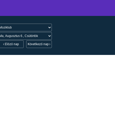
Előző nap
Következő nap