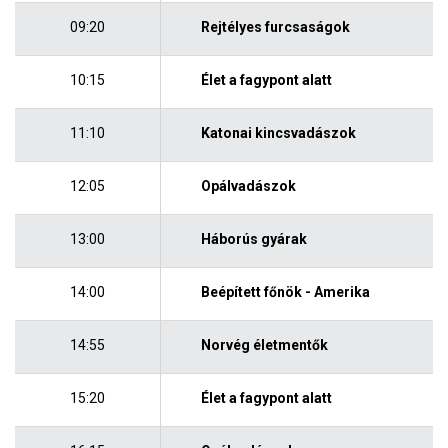
09:20
Rejtélyes furcsaságok
10:15
Élet a fagypont alatt
11:10
Katonai kincsvadászok
12:05
Opálvadászok
13:00
Háborús gyárak
14:00
Beépített főnök - Amerika
14:55
Norvég életmentők
15:20
Élet a fagypont alatt