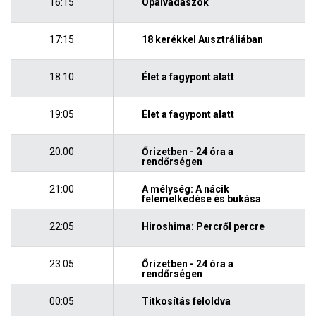
16:15
Opálvadászok
17:15
18 kerékkel Ausztráliában
18:10
Élet a fagypont alatt
19:05
Élet a fagypont alatt
20:00
Őrizetben - 24 óra a
rendőrségen
21:00
A mélység: A nácik
felemelkedése és bukása
22:05
Hiroshima: Percről percre
23:05
Őrizetben - 24 óra a
rendőrségen
00:05
Titkosítás feloldva