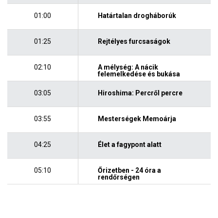
01:00
Határtalan drogháborúk
01:25
Rejtélyes furcsaságok
02:10
A mélység: A nácik
felemelkedése és bukása
03:05
Hiroshima: Percről percre
03:55
Mesterségek Memoárja
04:25
Élet a fagypont alatt
05:10
Őrizetben - 24 óra a
rendőrségen