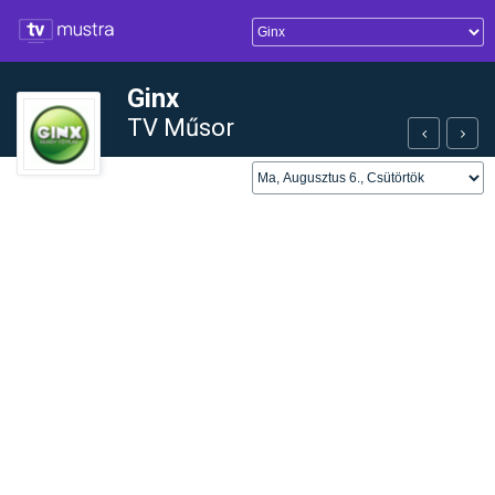
Ginx
TV Műsor