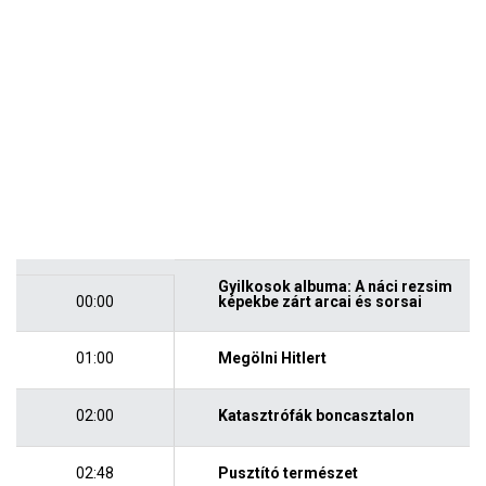
Gyilkosok albuma: A náci rezsim
00:00
képekbe zárt arcai és sorsai
01:00
Megölni Hitlert
02:00
Katasztrófák boncasztalon
02:48
Pusztító természet