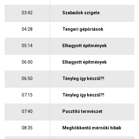
03:42
Szabadok szigete
04:28
Tengeri gépóriások
05:14
Elhagyott építmények
06:00
Elhagyott építmények
06:50
Tényleg így készül?!
07:15
Tényleg így készül?!
07:40
Pusztító természet
08:35
Meghökkentő mérnöki hibák