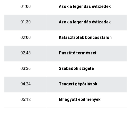
01:00
Azok a legendás évtizedek
01:30
Azok a legendás évtizedek
02:00
Katasztrófák boncasztalon
02:48
Pusztító természet
03:36
Szabadok szigete
04:24
Tengeri gépóriások
05:12
Elhagyott építmények