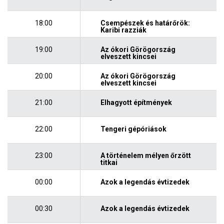
18:00
Csempészek és határőrök:
Karibi razziák
19:00
Az ókori Görögország
elveszett kincsei
20:00
Az ókori Görögország
elveszett kincsei
21:00
Elhagyott építmények
22:00
Tengeri gépóriások
23:00
A történelem mélyen őrzött
titkai
00:00
Azok a legendás évtizedek
00:30
Azok a legendás évtizedek