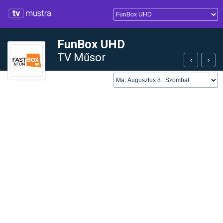
FunBox UHD
TV Műsor