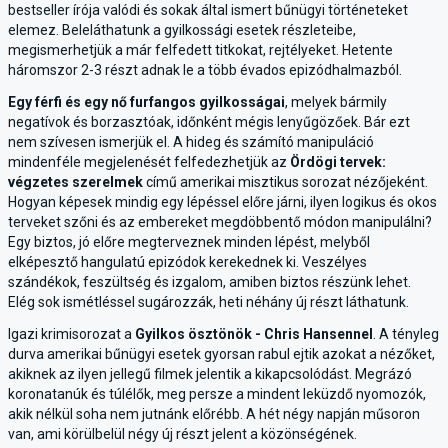
bestseller írója valódi és sokak által ismert bűnügyi történeteket
elemez. Beleláthatunk a gyilkossági esetek részleteibe,
megismerhetjük a már felfedett titkokat, rejtélyeket. Hetente
háromszor 2-3 részt adnak le a több évados epizódhalmazból.
Egy férfi és egy nő furfangos gyilkosságai
, melyek bármily
negatívok és borzasztóak, időnként mégis lenyűgözőek. Bár ezt
nem szívesen ismerjük el. A hideg és számító manipuláció
mindenféle megjelenését felfedezhetjük az
Ördögi tervek:
végzetes szerelmek
című amerikai misztikus sorozat nézőjeként.
Hogyan képesek mindig egy lépéssel előre járni, ilyen logikus és okos
terveket szőni és az embereket megdöbbentő módon manipulálni?
Egy biztos, jó előre megterveznek minden lépést, melyből
elképesztő hangulatú epizódok kerekednek ki. Veszélyes
szándékok, feszültség és izgalom, amiben biztos részünk lehet.
Elég sok ismétléssel sugározzák, heti néhány új részt láthatunk.
Igazi krimisorozat a
Gyilkos ösztönök - Chris Hansennel
. A tényleg
durva amerikai bűnügyi esetek gyorsan rabul ejtik azokat a nézőket,
akiknek az ilyen jellegű filmek jelentik a kikapcsolódást. Megrázó
koronatanúk és túlélők, meg persze a mindent leküzdő nyomozók,
akik nélkül soha nem jutnánk előrébb. A hét négy napján műsoron
van, ami körülbelül négy új részt jelent a közönségének.