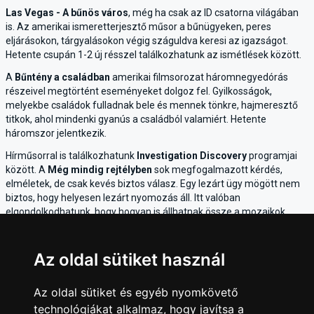
Las Vegas - A bűnös város
, még ha csak az ID csatorna világában
is. Az amerikai ismeretterjesztő műsor a bűnügyeken, peres
eljárásokon, tárgyalásokon végig száguldva keresi az igazságot.
Hetente csupán 1-2 új résszel találkozhatunk az ismétlések között.
A
Bűntény a családban
amerikai filmsorozat háromnegyedórás
részeivel megtörtént eseményeket dolgoz fel. Gyilkosságok,
melyekbe családok fulladnak bele és mennek tönkre, hajmeresztő
titkok, ahol mindenki gyanús a családból valamiért. Hetente
háromszor jelentkezik.
Hírműsorral is találkozhatunk
Investigation Discovery
programjai
között. A
Még mindig rejtélyben
sok megfogalmazott kérdés,
elméletek, de csak kevés biztos válasz. Egy lezárt ügy mögött nem
biztos, hogy helyesen lezárt nyomozás áll. Itt valóban
elgondolkodhatunk, hogy hogyan is állhatnak össze a mozaikok.
Hetente 3-4 új részt láthatunk.
Azért reality-sorozatot is tartogat a csatorna kínálata.
Együtt élni
Az oldal sütiket használ
egy gyilkossal
, a figyelmeztető jelek mellett figyelmetlenül elmenni,
majd a borzalmas igazságra rátalálni egy provokatív sorozatban
biztosan lehet. Ha izgalmasan hangzik az említett helyzet, az
Egy
Az oldal sütiket és egyéb nyomkövető
fedél alatt a gonosszal
című amerikai reality-sorozatban
technológiákat alkalmaz, hogy javítsa a