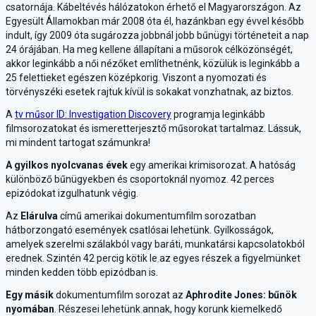
csatornája. Kábeltévés hálózatokon érhető el Magyarországon. Az
Egyesült Államokban már 2008 óta él, hazánkban egy évvel később
indult, így 2009 óta sugározza jobbnál jobb bűnügyi történeteit a nap
24 órájában. Ha meg kellene állapítani a műsorok célközönségét,
akkor leginkább a női nézőket említhetnénk, közülük is leginkább a
25 felettieket egészen középkorig. Viszont a nyomozati és
törvényszéki esetek rajtuk kívül is sokakat vonzhatnak, az biztos.
A
tv műsor ID: Investigation Discovery
programja leginkább
filmsorozatokat és ismeretterjesztő műsorokat tartalmaz. Lássuk,
mi mindent tartogat számunkra!
A gyilkos nyolcvanas évek
egy amerikai krimisorozat. A hatóság
különböző bűnügyekben és csoportoknál nyomoz. 42 perces
epizódokat izgulhatunk végig.
Az
Elárulva
című amerikai dokumentumfilm sorozatban
hátborzongató események csatlósai lehetünk. Gyilkosságok,
amelyek szerelmi szálakból vagy baráti, munkatársi kapcsolatokból
erednek. Szintén 42 percig kötik le az egyes részek a figyelmünket
minden kedden több epizódban is.
Egy másik
dokumentumfilm sorozat az
Aphrodite Jones: bűnök
nyomában
. Részesei lehetünk annak, hogy korunk kiemelkedő