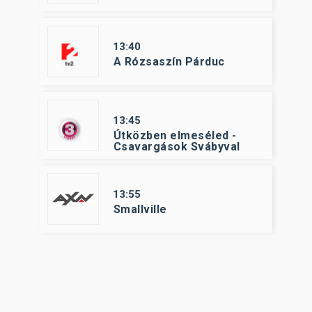
13:40
A Rózsaszín Párduc
13:45
Útközben elmeséled -
Csavargások Svábyval
13:55
Smallville