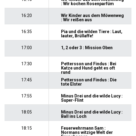
: Wir kochen Rosenparfüm
16:20
Wir Kinder aus dem Möwenweg
: Wir reißen aus
16:35
Pia und die wilden Tiere : Laut,
lauter, Brüllaffe!
17:00
1, 2 oder 3 : Mission Oben
17:30
Pettersson und Findus : Bei
Katze und Hund geht es oft
rund
17:45
Pettersson und Findus : Die
tote Elster
17:55
Minus Drei und die wilde Lucy :
Super-Flint
18:05
Minus Drei und die wilde Lucy :
Ball ins Loch
18:15
Feuerwehrmann Sam :
Normans witzige Welt der