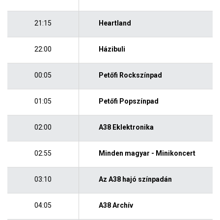
21:15
Heartland
22:00
Házibuli
00:05
Petőfi Rockszínpad
01:05
Petőfi Popszínpad
02:00
A38 Eklektronika
02:55
Minden magyar - Minikoncert
03:10
Az A38 hajó színpadán
04:05
A38 Archív