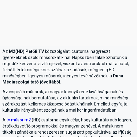
Az
M2(HD) Petőfi TV
közszolgálati csatorna, nagyrészt
gyerekeknek szóló műsorokat kínál. Napközben találkozhatunk a
régi idők kedvenc rajzfilmjeivel, viszont az esti óráktól már a fiatal,
felnőtt értelmiségieknek szólnak az adások, mégpedig HD
minőségben. Igényes műsorok, igényes tévé nézőknek, a
Duna
Médiaszolgáltató jóvoltából
.
Az inspiráló műsorok, a magyar könnyűzene kiválóságainak és
újdonságainak bemutatása, az aktuális tartalmak, mind minőségi
szórakozást, kellemes kikapcsolódást kínálnak. Emellett egyfajta
kulturális iránytűként szolgálnak a mai kor ingeráradatában.
A
tv műsor m2
(HD) csatorna egyik célja, hogy kulturális adó legyen,
értékközvetítő programokkal és magyar zenével. A másik nem
titkolt szándéka a rendszeresen sugárzott popkultúrával az ifjúság