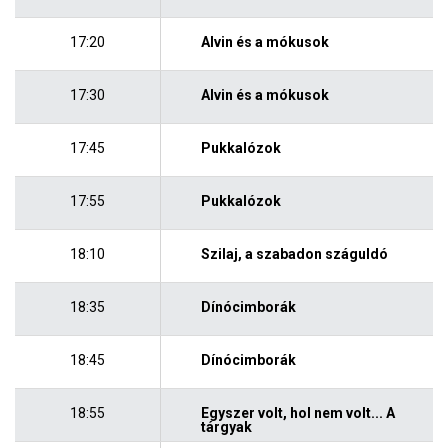
17:20
Alvin és a mókusok
17:30
Alvin és a mókusok
17:45
Pukkalózok
17:55
Pukkalózok
18:10
Szilaj, a szabadon száguldó
18:35
Dínócimborák
18:45
Dínócimborák
18:55
Egyszer volt, hol nem volt... A
tárgyak