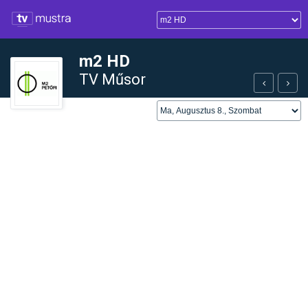
m2 HD
TV Műsor