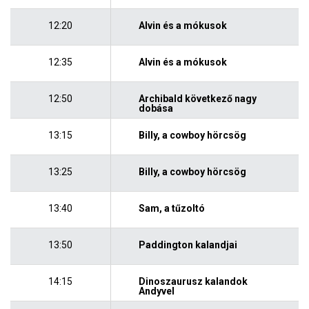
12:20
Alvin és a mókusok
12:35
Alvin és a mókusok
12:50
Archibald következő nagy
dobása
13:15
Billy, a cowboy hörcsög
13:25
Billy, a cowboy hörcsög
13:40
Sam, a tűzoltó
13:50
Paddington kalandjai
14:15
Dinoszaurusz kalandok
Andyvel