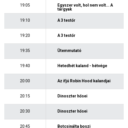
19:05
Egyszer volt, hol nem volt... A
tárgyak
19:10
A 3 testőr
19:20
A 3 testőr
19:35
Ütemmutató
19:40
Hetedhét kaland - hétvége
20:00
Az ifjú Robin Hood kalandjai
20:15
Dinoszter hősei
20:30
Dinoszter hősei
20:45
Botcsinálta boszi