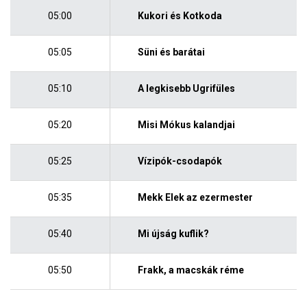
05:00
Kukori és Kotkoda
05:05
Süni és barátai
05:10
A legkisebb Ugrifüles
05:20
Misi Mókus kalandjai
05:25
Vízipók-csodapók
05:35
Mekk Elek az ezermester
05:40
Mi újság kuflik?
05:50
Frakk, a macskák réme