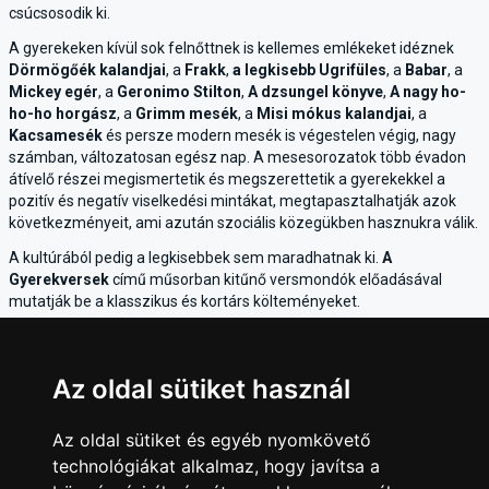
csúcsosodik ki.
A gyerekeken kívül sok felnőttnek is kellemes emlékeket idéznek
Dörmögőék kalandjai
, a
Frakk
,
a legkisebb Ugrifüles
, a
Babar
, a
Mickey egér
, a
Geronimo Stilton
,
A dzsungel könyve
,
A nagy ho-
ho-ho horgász
, a
Grimm mesék
, a
Misi mókus kalandjai
, a
Kacsamesék
és persze modern mesék is végestelen végig, nagy
számban, változatosan egész nap. A mesesorozatok több évadon
átívelő részei megismertetik és megszerettetik a gyerekekkel a
pozitív és negatív viselkedési mintákat, megtapasztalhatják azok
következményeit, ami azután szociális közegükben hasznukra válik.
A kultúrából pedig a legkisebbek sem maradhatnak ki.
A
Gyerekversek
című műsorban kitűnő versmondók előadásával
mutatják be a klasszikus és kortárs költeményeket.
A
MeteoHeroes-Együtt
a Földért! a természeti eseményeket,
élőlényeket mutatja be történetekbe foglalva, mint például árvíz,
dugongok, itatók, viharok bonyodalmai.
Az oldal sütiket használ
Egyszóval az értékes csatorna a szabadidő, illetve a zenének, a
kultúrának szentelt idő eltöltésének hasznos terepe. Ajánljuk
Az oldal sütiket és egyéb nyomkövető
minden családnak. A meseprogramok kiválasztására a TV Mustrán
technológiákat alkalmaz, hogy javítsa a
a gyerekeket is megtaníthatjuk.