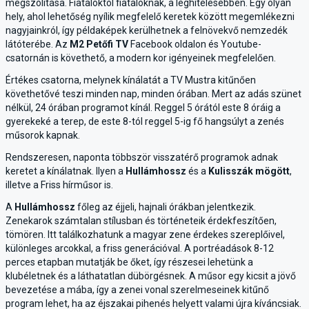
megszólítása. Fiataloktól fiataloknak, a leghitelesebben. Egy olyan
hely, ahol lehetőség nyílik megfelelő keretek között megemlékezni
nagyjainkról, így példaképek kerülhetnek a felnövekvő nemzedék
látóterébe. Az
M2 Petőfi TV
Facebook oldalon és Youtube-
csatornán is követhető, a modern kor igényeinek megfelelően.
Értékes csatorna, melynek kínálatát a TV Mustra kitűnően
követhetővé teszi minden nap, minden órában. Mert az adás szünet
nélkül, 24 órában programot kínál. Reggel 5 órától este 8 óráig a
gyerekeké a terep, de este 8-tól reggel 5-ig fő hangsúlyt a zenés
műsorok kapnak.
Rendszeresen, naponta többször visszatérő programok adnak
keretet a kínálatnak. Ilyen a
Hullámhossz
és a
Kulisszák mögött
,
illetve a Friss hírműsor is.
A
Hullámhossz
főleg az éjjeli, hajnali órákban jelentkezik.
Zenekarok számtalan stílusban és történeteik érdekfeszítően,
tömören. Itt találkozhatunk a magyar zene érdekes szereplőivel,
különleges arcokkal, a friss generációval. A portréadások 8-12
perces etapban mutatják be őket, így részesei lehetünk a
klubéletnek és a láthatatlan dübörgésnek. A műsor egy kicsit a jövő
bevezetése a mába, így a zenei vonal szerelmeseinek kitűnő
program lehet, ha az éjszakai pihenés helyett valami újra kíváncsiak.