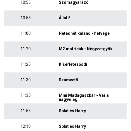
10:55
Szómagyarázó
10:58
Állati!
11:00
Hetedhét kaland - hétvége
11:20
M2 matricák - Négyzetgyök
11:25
Kísérletezősdi
11:30
Számvető
11:35
Mini Madagaszkár - Vár a
nagyvilág
11:55
Splat és Harry
12:10
Splat és Harry