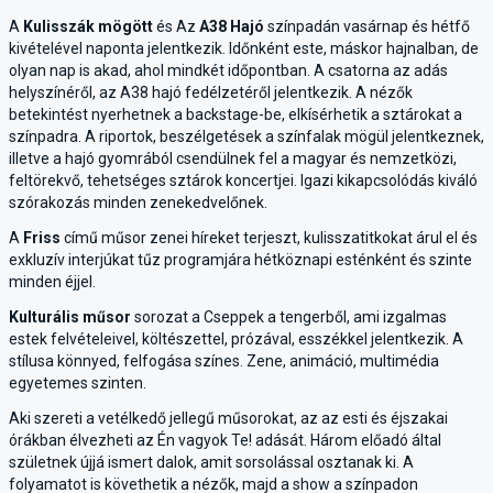
A
Kulisszák mögött
és Az
A38 Hajó
színpadán vasárnap és hétfő
kivételével naponta jelentkezik. Időnként este, máskor hajnalban, de
olyan nap is akad, ahol mindkét időpontban. A csatorna az adás
helyszínéről, az A38 hajó fedélzetéről jelentkezik. A nézők
betekintést nyerhetnek a backstage-be, elkísérhetik a sztárokat a
színpadra. A riportok, beszélgetések a színfalak mögül jelentkeznek,
illetve a hajó gyomrából csendülnek fel a magyar és nemzetközi,
feltörekvő, tehetséges sztárok koncertjei. Igazi kikapcsolódás kiváló
szórakozás minden zenekedvelőnek.
A
Friss
című műsor zenei híreket terjeszt, kulisszatitkokat árul el és
exkluzív interjúkat tűz programjára hétköznapi esténként és szinte
minden éjjel.
Kulturális műsor
sorozat a Cseppek a tengerből, ami izgalmas
estek felvételeivel, költészettel, prózával, esszékkel jelentkezik. A
stílusa könnyed, felfogása színes. Zene, animáció, multimédia
egyetemes szinten.
Aki szereti a vetélkedő jellegű műsorokat, az az esti és éjszakai
órákban élvezheti az Én vagyok Te! adását. Három előadó által
születnek újjá ismert dalok, amit sorsolással osztanak ki. A
folyamatot is követhetik a nézők, majd a show a színpadon