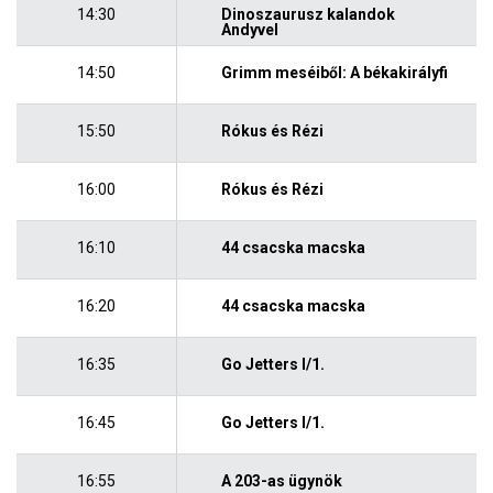
14:30
Dinoszaurusz kalandok
Andyvel
14:50
Grimm meséiből: A békakirályfi
15:50
Rókus és Rézi
16:00
Rókus és Rézi
16:10
44 csacska macska
16:20
44 csacska macska
16:35
Go Jetters I/1.
16:45
Go Jetters I/1.
16:55
A 203-as ügynök