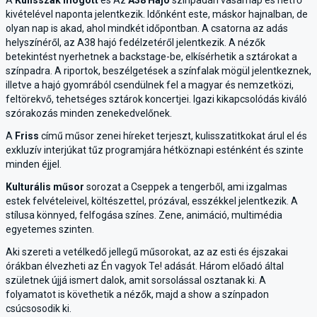
A
Kulisszák mögött
és Az
A38 Hajó
színpadán vasárnap és hétfő
kivételével naponta jelentkezik. Időnként este, máskor hajnalban, de
olyan nap is akad, ahol mindkét időpontban. A csatorna az adás
helyszínéről, az A38 hajó fedélzetéről jelentkezik. A nézők
betekintést nyerhetnek a backstage-be, elkísérhetik a sztárokat a
színpadra. A riportok, beszélgetések a színfalak mögül jelentkeznek,
illetve a hajó gyomrából csendülnek fel a magyar és nemzetközi,
feltörekvő, tehetséges sztárok koncertjei. Igazi kikapcsolódás kiváló
szórakozás minden zenekedvelőnek.
A
Friss
című műsor zenei híreket terjeszt, kulisszatitkokat árul el és
exkluzív interjúkat tűz programjára hétköznapi esténként és szinte
minden éjjel.
Kulturális műsor
sorozat a Cseppek a tengerből, ami izgalmas
estek felvételeivel, költészettel, prózával, esszékkel jelentkezik. A
stílusa könnyed, felfogása színes. Zene, animáció, multimédia
egyetemes szinten.
Aki szereti a vetélkedő jellegű műsorokat, az az esti és éjszakai
órákban élvezheti az Én vagyok Te! adását. Három előadó által
születnek újjá ismert dalok, amit sorsolással osztanak ki. A
folyamatot is követhetik a nézők, majd a show a színpadon
csúcsosodik ki.