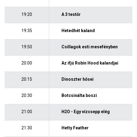
19:20
A 3 testőr
19:35
Hetedhét kaland
19:50
Csillagok esti mesefényben
20:00
Az ifjú Robin Hood kalandjai
20:15
Dinoszter hősei
20:30
Botcsinálta boszi
21:00
H2O - Egy vízcsepp elég
21:30
Hetty Feather