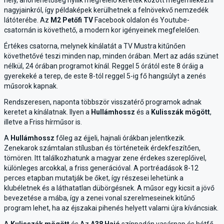
hely, ahol lehetőség nyílik megfelelő keretek között megemlékezni
nagyjainkról, így példaképek kerülhetnek a felnövekvő nemzedék
látóterébe. Az
M2 Petőfi TV
Facebook oldalon és Youtube-
csatornán is követhető, a modern kor igényeinek megfelelően.
Értékes csatorna, melynek kínálatát a TV Mustra kitűnően
követhetővé teszi minden nap, minden órában. Mert az adás szünet
nélkül, 24 órában programot kínál. Reggel 5 órától este 8 óráig a
gyerekeké a terep, de este 8-tól reggel 5-ig fő hangsúlyt a zenés
műsorok kapnak.
Rendszeresen, naponta többször visszatérő programok adnak
keretet a kínálatnak. Ilyen a
Hullámhossz
és a
Kulisszák mögött
,
illetve a Friss hírműsor is.
A
Hullámhossz
főleg az éjjeli, hajnali órákban jelentkezik.
Zenekarok számtalan stílusban és történeteik érdekfeszítően,
tömören. Itt találkozhatunk a magyar zene érdekes szereplőivel,
különleges arcokkal, a friss generációval. A portréadások 8-12
perces etapban mutatják be őket, így részesei lehetünk a
klubéletnek és a láthatatlan dübörgésnek. A műsor egy kicsit a jövő
bevezetése a mába, így a zenei vonal szerelmeseinek kitűnő
program lehet, ha az éjszakai pihenés helyett valami újra kíváncsiak.