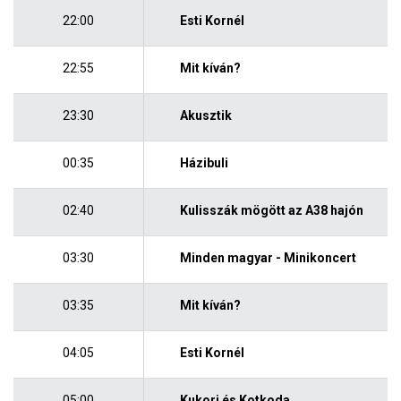
22:00
Esti Kornél
22:55
Mit kíván?
23:30
Akusztik
00:35
Házibuli
02:40
Kulisszák mögött az A38 hajón
03:30
Minden magyar - Minikoncert
03:35
Mit kíván?
04:05
Esti Kornél
05:00
Kukori és Kotkoda