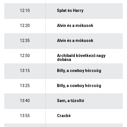
12:10
Splat és Harry
12:20
Alvin és a mókusok
12:35
Alvin és a mókusok
12:50
Archibald következő nagy
dobása
13:15
Billy, a cowboy hörcsög
13:25
Billy, a cowboy hörcsög
13:40
Sam, a tűzoltó
13:55
Cracké