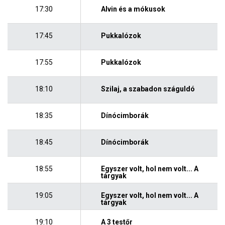
17:30
Alvin és a mókusok
17:45
Pukkalózok
17:55
Pukkalózok
18:10
Szilaj, a szabadon száguldó
18:35
Dínócimborák
18:45
Dínócimborák
18:55
Egyszer volt, hol nem volt... A
tárgyak
19:05
Egyszer volt, hol nem volt... A
tárgyak
19:10
A 3 testőr