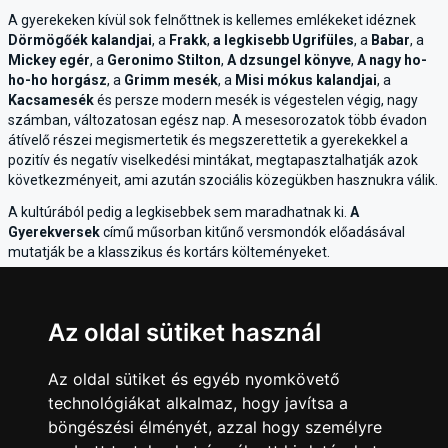
A gyerekeken kívül sok felnőttnek is kellemes emlékeket idéznek
Dörmögőék kalandjai
, a
Frakk
,
a legkisebb Ugrifüles
, a
Babar
, a
Mickey egér
, a
Geronimo Stilton
,
A dzsungel könyve
,
A nagy ho-
ho-ho horgász
, a
Grimm mesék
, a
Misi mókus kalandjai
, a
Kacsamesék
és persze modern mesék is végestelen végig, nagy
számban, változatosan egész nap. A mesesorozatok több évadon
átívelő részei megismertetik és megszerettetik a gyerekekkel a
pozitív és negatív viselkedési mintákat, megtapasztalhatják azok
következményeit, ami azután szociális közegükben hasznukra válik.
A kultúrából pedig a legkisebbek sem maradhatnak ki.
A
Gyerekversek
című műsorban kitűnő versmondók előadásával
mutatják be a klasszikus és kortárs költeményeket.
A
MeteoHeroes-Együtt
a Földért! a természeti eseményeket,
élőlényeket mutatja be történetekbe foglalva, mint például árvíz,
dugongok, itatók, viharok bonyodalmai.
Az oldal sütiket használ
Egyszóval az értékes csatorna a szabadidő, illetve a zenének, a
kultúrának szentelt idő eltöltésének hasznos terepe. Ajánljuk
Az oldal sütiket és egyéb nyomkövető
minden családnak. A meseprogramok kiválasztására a TV Mustrán
technológiákat alkalmaz, hogy javítsa a
a gyerekeket is megtaníthatjuk.
böngészési élményét, azzal hogy személyre