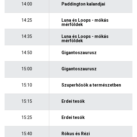
14:00
Paddington kalandjai
14:25
Luna és Loops - mókás
mérföldek
14:35
Luna és Loops - mókás
mérföldek
14:50
Gigantoszaurusz
15:00
Gigantoszaurusz
15:10
Szuperhősök a természetben
15:15
Erdei tesók
15:25
Erdei tesók
15:40
Rókus és Rézi