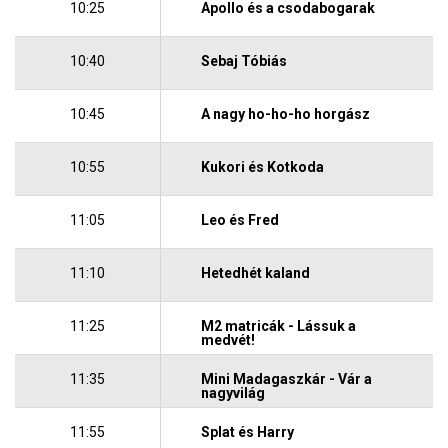
10:25
Apollo és a csodabogarak
10:40
Sebaj Tóbiás
10:45
A nagy ho-ho-ho horgász
10:55
Kukori és Kotkoda
11:05
Leo és Fred
11:10
Hetedhét kaland
11:25
M2 matricák - Lássuk a
medvét!
11:35
Mini Madagaszkár - Vár a
nagyvilág
11:55
Splat és Harry