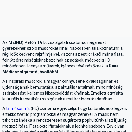
Az
M2(HD) Petőfi TV
közszolgálati csatorna, nagyrészt
gyerekeknek szóló műsorokat kínál. Napközben találkozhatunk a
régi idők kedvenc rajzfilmjeivel, viszont az esti óráktól már a fiatal,
felnőtt értelmiségieknek szólnak az adások, mégpedig HD
minőségben. Igényes műsorok, igényes tévé nézőknek, a
Duna
Médiaszolgáltató jóvoltából
.
Az inspiráló műsorok, a magyar könnyűzene kiválóságainak és
újdonságainak bemutatása, az aktuális tartalmak, mind minőségi
szórakozást, kellemes kikapcsolódást kínálnak. Emellett egyfajta
kulturális iránytűként szolgálnak a mai kor ingeráradatában.
A
tv műsor m2
(HD) csatorna egyik célja, hogy kulturális adó legyen,
értékközvetítő programokkal és magyar zenével. A másik nem
titkolt szándéka a rendszeresen sugárzott popkultúrával az ifjúság
megszólítása. Fiataloktól fiataloknak, a leghitelesebben. Egy olyan