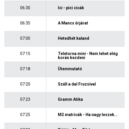
06:30
Ici - pici cicák
06:35
A Mancs őrjárat
07:00
Hetedhét kaland
07:15
Teletorna mini - Nem lehet elég
korán kezdeni
07:18
Ütemmutató
07:20
Száll a dal Fruzsival
07:23
Gramm Atika
07:25
M2 matricák - Ha nagy leszek...