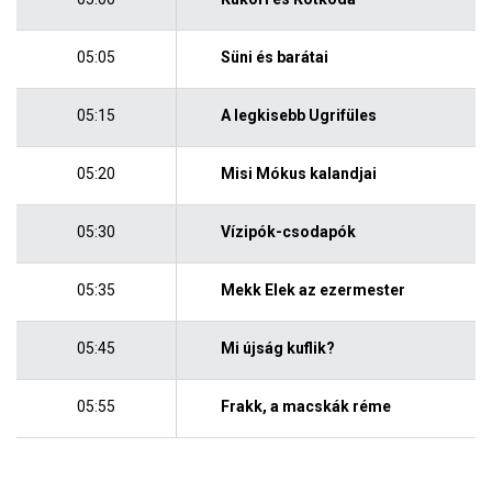
05:05
Süni és barátai
05:15
A legkisebb Ugrifüles
05:20
Misi Mókus kalandjai
05:30
Vízipók-csodapók
05:35
Mekk Elek az ezermester
05:45
Mi újság kuflik?
05:55
Frakk, a macskák réme