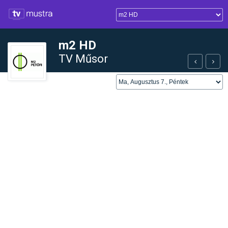
m2 HD
TV Műsor