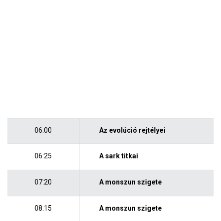
06:00
Az evolúció rejtélyei
06:25
A sark titkai
07:20
A monszun szigete
08:15
A monszun szigete