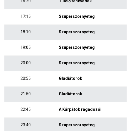
16:20
Túlélő fenevadak
17:15
Szuperszörnyeteg
18:10
Szuperszörnyeteg
19:05
Szuperszörnyeteg
20:00
Szuperszörnyeteg
20:55
Gladiátorok
21:50
Gladiátorok
22:45
A Kárpátok ragadozói
23:40
Szuperszörnyeteg