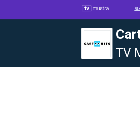
BL
Car
TV 