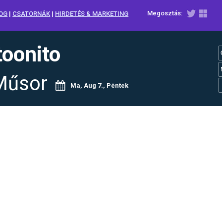
Megosztás:
OG
|
CSATORNÁK
|
HIRDETÉS & MARKETING
toonito
Műsor
Ma, Aug 7., Péntek