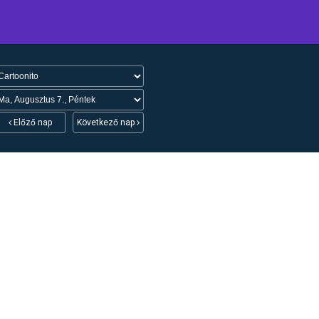
Előző nap
Következő nap