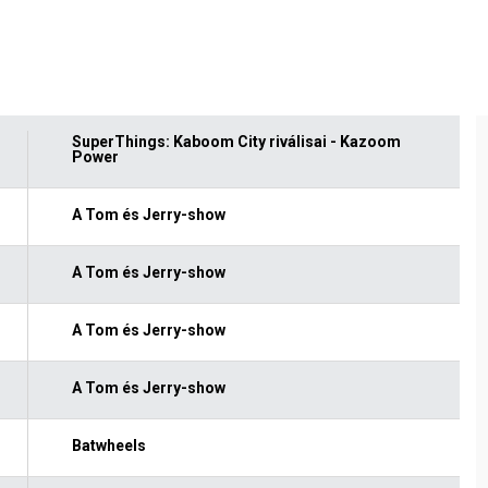
SuperThings: Kaboom City riválisai - Kazoom
Power
A Tom és Jerry-show
A Tom és Jerry-show
A Tom és Jerry-show
A Tom és Jerry-show
Batwheels