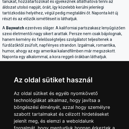
tanúkat, hozzátartozókat és igyekeznek átláthatóvá tenni az
áldozat utolsó napját, óráit, így közelebb kerülni jelenlegi
tartózkodási helyéhez, végül pedig megtalálni őt. Naponta két új
részt és az előzők ismétléseit is láthatjuk.
A
Baywatch
ezeréves sláger. A kaliforniai partszakasz lenyűgözően
szexi életmentői nagy sikert arattak. Persze nem csak bájolognak,
hanem kemény és felelősségteljes szolgálatot teljesítenek a
fürdőzőktől zsúfolt, napfényes strandon. Izgalmak, romantika,
humor, ahogy az egy amerikai kalandfilmben már megszokott.
Naponta egy alkalommal, a kora reggeli órákban láthatjuk.
Most pedig jöjjön valami más, ez a
Nevess csak!
Az amerikai
vígjátéksorozatot rejtett kamerával forgatták hétköznapi emberek
között. Aki szereti a spontán humort, az értékelni fogja a sorozatot.
Az oldal sütiket használ
A kandikamerás részek naponta 1-2 alkalommal a hajnali órákban
bukkannak fel.
Az oldal sütiket és egyéb nyomkövető
A
Cool TV
gondoskodik műsoraival a teljes kikapcsolódásról,
technológiákat alkalmaz, hogy javítsa a
szórakoztat és időnként az adrenalinszintet is a magasba emeli.
böngészési élményét, azzal hogy személyre
szabott tartalmakat és célzott hirdetéseket
jelenít meg, és elemzi a weboldalunk
forgalmát, hogy megtudjuk honnan érkeztek a