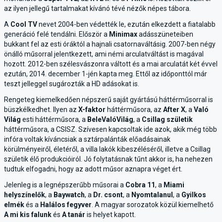
az ilyen jellegű tartalmakat kívánó tévé nézők népes tábora.
A
Cool TV
nevet 2004-ben védették le, ezután elkezdett a fiatalabb
generáció felé tendálni. Először a
Minimax
adásszüneteiben
bukkant fel az esti óráktól a hajnali csatornaváltásig. 2007-ben négy
önálló műsorral jelentkezett, ami némi arculatváltást is magával
hozott. 2012-ben szélesvászonra váltott és a mai arculatát két évvel
ezután, 2014. december 1-jén kapta meg. Ettől az időponttól már
teszt jelleggel sugározták a HD adásokat is.
Rengeteg kiemelkedően népszerű saját gyártású háttérműsorral is
büszkélkedhet. Ilyen az
X-faktor
háttérműsora, az
After X
, a
Való
Világ
esti háttérműsora, a
BeleValóVilág
, a
Csillag születik
háttérműsora, a CSISZ. Szívesen kapcsoltak ide azok, akik még több
infóra voltak kíváncsiak a sztárpalánták előadásainak
körülményeiről, életéről, a villa lakók kibeszéléséről, illetve a Csillag
születik élő produkcióiról. Jó folytatásnak tűnt akkor is, ha nehezen
tudtuk elfogadni, hogy az adott műsor aznapra véget ért.
Jelenleg is a legnépszerűbb műsorai a
Cobra 11
, a
Miami
helyszínelők
, a
Baywatch
, a
Dr. csont
, a
Nyomtalanul
, a
Gyilkos
elmék
és a
Halálos fegyver
. A magyar sorozatok közül kiemelhető
A mi kis falunk
és
A tanár
is helyet kapott.