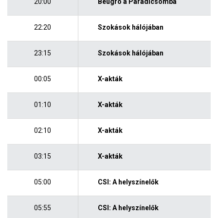
20:00
Beugró a Paradicsomba
22:20
Szokások hálójában
23:15
Szokások hálójában
00:05
X-akták
01:10
X-akták
02:10
X-akták
03:15
X-akták
05:00
CSI: A helyszínelők
05:55
CSI: A helyszínelők