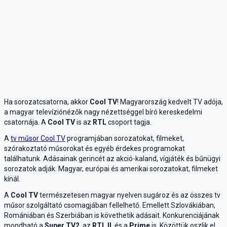
Ha sorozatcsatorna, akkor
Cool TV
! Magyarország kedvelt TV adója,
a magyar televíziónézők nagy nézettséggel bíró kereskedelmi
csatornája. A
Cool TV
is az
RTL
csoport tagja.
A
tv műsor Cool TV
programjában sorozatokat, filmeket,
szórakoztató műsorokat és egyéb érdekes programokat
találhatunk. Adásainak gerincét az akció-kaland, vígjáték és bűnügyi
sorozatok adják. Magyar, európai és amerikai sorozatokat, filmeket
kínál.
A
Cool TV
természetesen magyar nyelven sugároz és az összes tv
műsor szolgáltató csomagjában fellelhető. Emellett Szlovákiában,
Romániában és Szerbiában is követhetik adásait. Konkurenciájának
mondható a
Super TV2
, az
RTL II
. és a
Prime
is. Közöttük oszlik el