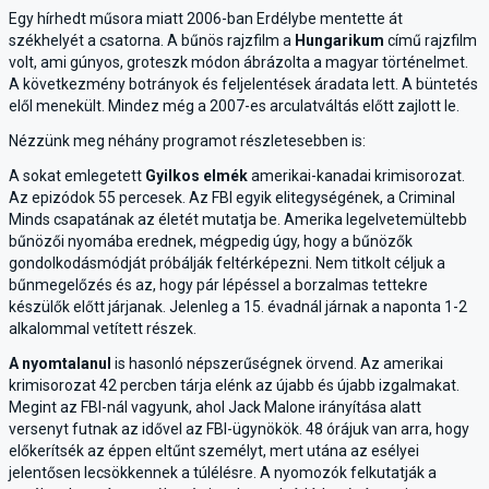
Egy hírhedt műsora miatt 2006-ban Erdélybe mentette át
székhelyét a csatorna. A bűnös rajzfilm a
Hungarikum
című rajzfilm
volt, ami gúnyos, groteszk módon ábrázolta a magyar történelmet.
A következmény botrányok és feljelentések áradata lett. A büntetés
elől menekült. Mindez még a 2007-es arculatváltás előtt zajlott le.
Nézzünk meg néhány programot részletesebben is:
A sokat emlegetett
Gyilkos elmék
amerikai-kanadai krimisorozat.
Az epizódok 55 percesek. Az FBI egyik elitegységének, a Criminal
Minds csapatának az életét mutatja be. Amerika legelvetemültebb
bűnözői nyomába erednek, mégpedig úgy, hogy a bűnözők
gondolkodásmódját próbálják feltérképezni. Nem titkolt céljuk a
bűnmegelőzés és az, hogy pár lépéssel a borzalmas tettekre
készülők előtt járjanak. Jelenleg a 15. évadnál járnak a naponta 1-2
alkalommal vetített részek.
A nyomtalanul
is hasonló népszerűségnek örvend. Az amerikai
krimisorozat 42 percben tárja elénk az újabb és újabb izgalmakat.
Megint az FBI-nál vagyunk, ahol Jack Malone irányítása alatt
versenyt futnak az idővel az FBI-ügynökök. 48 órájuk van arra, hogy
előkerítsék az éppen eltűnt személyt, mert utána az esélyei
jelentősen lecsökkennek a túlélésre. A nyomozók felkutatják a