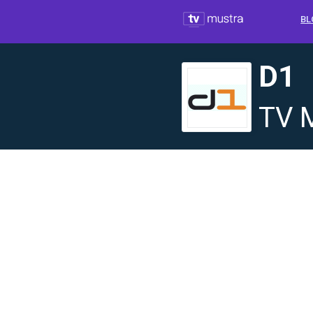
BL
D1
TV 