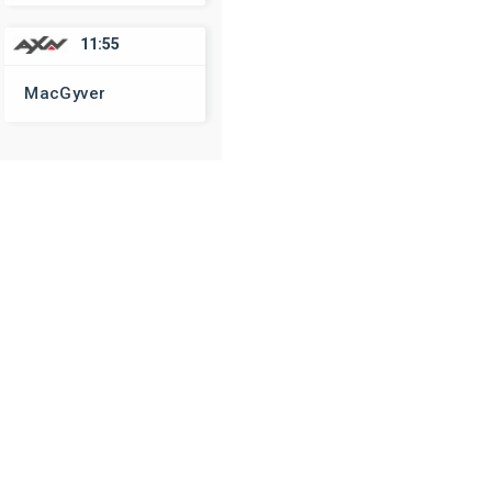
11:55
MacGyver