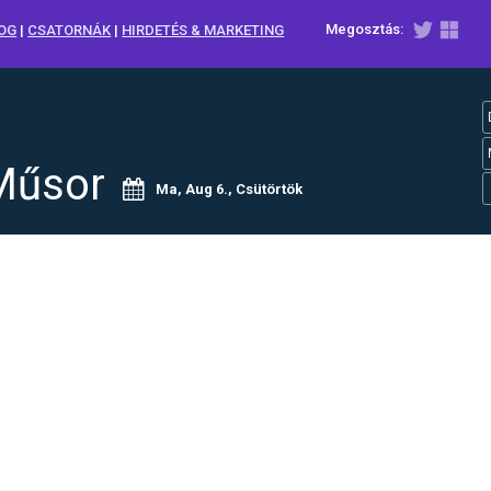
Megosztás:
OG
|
CSATORNÁK
|
HIRDETÉS & MARKETING
Műsor
Ma, Aug 6., Csütörtök