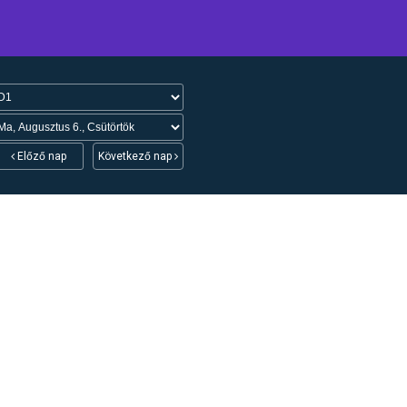
Előző nap
Következő nap