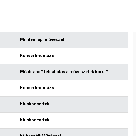
Mindennapi művészet
Koncertmontázs
Műábránd? téblábolás a művészetek körül?.
Koncertmontázs
Klubkoncertek
Klubkoncertek
Ki-beszélt Művészet