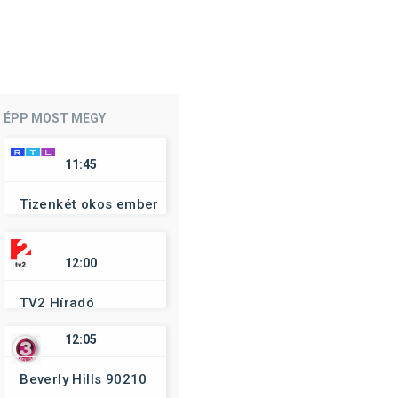
ÉPP MOST MEGY
11:45
Tizenkét okos ember
12:00
TV2 Híradó
12:05
Beverly Hills 90210