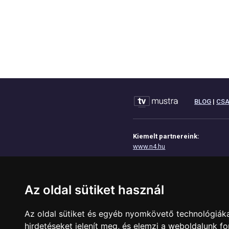
BLOG
|
CS
Kiemelt partnereink:
www.n4.hu
www.eoktat.hu
www.josdavonal.hu
Az oldal sütiket használ
www.tinyurl.hu
www.geoip.hu
Az oldal sütiket és egyéb nyomkövető technológiáka
hirdetéseket jelenít meg, és elemzi a weboldalunk f