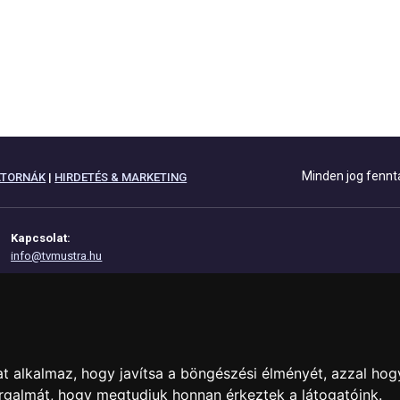
Minden jog fennt
ATORNÁK
|
HIRDETÉS & MARKETING
Kapcsolat:
info@tvmustra.hu
Adatvédelem
Impresszum
Az oldal támogatása:
t alkalmaz, hogy javítsa a böngészési élményét, azzal hog
orgalmát, hogy megtudjuk honnan érkeztek a látogatóink.