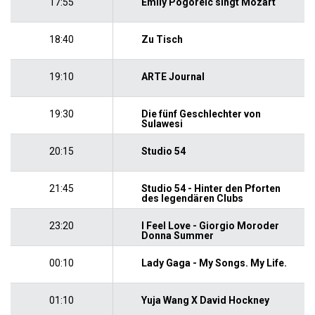
17:55
Emily Pogorelc singt Mozart
18:40
Zu Tisch
19:10
ARTE Journal
19:30
Die fünf Geschlechter von
Sulawesi
20:15
Studio 54
21:45
Studio 54 - Hinter den Pforten
des legendären Clubs
23:20
I Feel Love - Giorgio Moroder
Donna Summer
00:10
Lady Gaga - My Songs. My Life.
01:10
Yuja Wang X David Hockney