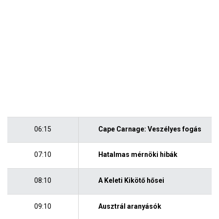
06:15
Cape Carnage: Veszélyes fogás
07:10
Hatalmas mérnöki hibák
08:10
A Keleti Kikötő hősei
09:10
Ausztrál aranyásók