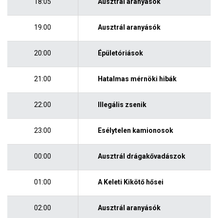
18:05
Ausztrál aranyásók
19:00
Ausztrál aranyásók
20:00
Épületóriások
21:00
Hatalmas mérnöki hibák
22:00
Illegális zsenik
23:00
Esélytelen kamionosok
00:00
Ausztrál drágakővadászok
01:00
A Keleti Kikötő hősei
02:00
Ausztrál aranyásók