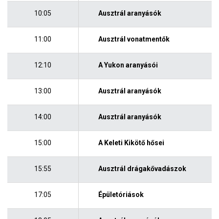
10:05
Ausztrál aranyásók
11:00
Ausztrál vonatmentők
12:10
A Yukon aranyásói
13:00
Ausztrál aranyásók
14:00
Ausztrál aranyásók
15:00
A Keleti Kikötő hősei
15:55
Ausztrál drágakővadászok
17:05
Épületóriások