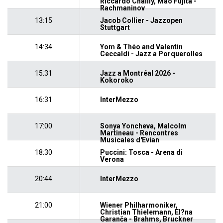
Riccardo Chailly, Mao Fujita -
Rachmaninov
13:15
Jacob Collier - Jazzopen
Stuttgart
14:34
Yom & Théo and Valentin
Ceccaldi - Jazz a Porquerolles
15:31
Jazz a Montréal 2026 -
Kokoroko
16:31
InterMezzo
17:00
Sonya Yoncheva, Malcolm
Martineau - Rencontres
Musicales d'Evian
18:30
Puccini: Tosca - Arena di
Verona
20:44
InterMezzo
21:00
Wiener Philharmoniker,
Christian Thielemann, El?na
Garanča - Brahms, Bruckner