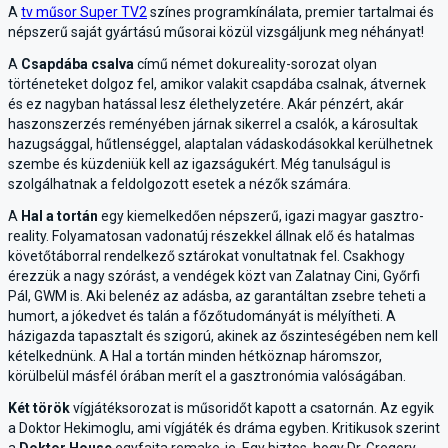
A
tv műsor Super TV2
színes programkínálata, premier tartalmai és
népszerű saját gyártású műsorai közül vizsgáljunk meg néhányat!
A
Csapdába csalva
című német dokureality-sorozat olyan
történeteket dolgoz fel, amikor valakit csapdába csalnak, átvernek
és ez nagyban hatással lesz élethelyzetére. Akár pénzért, akár
haszonszerzés reményében járnak sikerrel a csalók, a károsultak
hazugsággal, hűtlenséggel, alaptalan vádaskodásokkal kerülhetnek
szembe és küzdeniük kell az igazságukért. Még tanulságul is
szolgálhatnak a feldolgozott esetek a nézők számára.
A
Hal a tortán
egy kiemelkedően népszerű, igazi magyar gasztro-
reality. Folyamatosan vadonatúj részekkel állnak elő és hatalmas
követőtáborral rendelkező sztárokat vonultatnak fel. Csakhogy
érezzük a nagy szórást, a vendégek közt van Zalatnay Cini, Győrfi
Pál, GWM is. Aki belenéz az adásba, az garantáltan zsebre teheti a
humort, a jókedvet és talán a főzőtudományát is mélyítheti. A
házigazda tapasztalt és szigorú, akinek az őszinteségében nem kell
kételkednünk. A Hal a tortán minden hétköznap háromszor,
körülbelül másfél órában merít el a gasztronómia valóságában.
Két török
vígjátéksorozat is műsoridőt kapott a csatornán. Az egyik
a Doktor Hekimoglu, ami vígjáték és dráma egyben. Kritikusok szerint