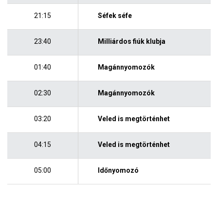
21:15
Séfek séfe
23:40
Milliárdos fiúk klubja
01:40
Magánnyomozók
02:30
Magánnyomozók
03:20
Veled is megtörténhet
04:15
Veled is megtörténhet
05:00
Időnyomozó